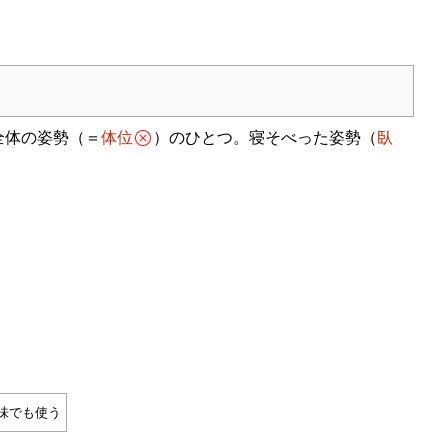
全体の姿勢（＝
体位
）のひとつ。寝そべった姿勢（
臥
味でも使う