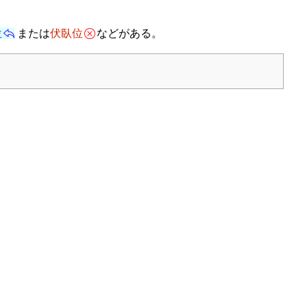
位
または
伏臥位
などがある。