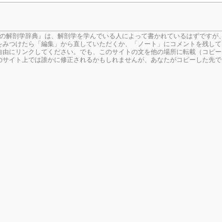
生の解剖学辞典』は、解剖学を学んでいる人によって書かれているはずですが
をみつけたら「編集」から直していただくか、「ノート」にコメントを残して
由にリンクしてください。でも、このサイトの文を他の場所に転載（コピー
のサイト上では誰かに修正されるかもしれませんが、あなたがコピーした先で