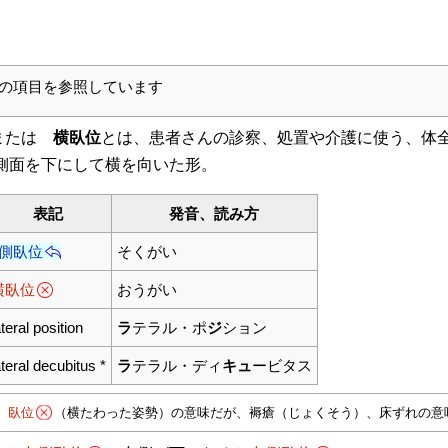
の項目を参照しています
または
横臥位
とは、患者さんの診察、処置や介護に使う、体
側面を下にして横を向いた形。
表記
発音、読み方
側臥位
そくがい
横臥位
おうがい
ateral position
ラ
テラル・ポ
ジ
ション
ateral decubitus *
ラ
テラル・ディ
キュ
ービタス
、
臥位
（横たわった姿勢）の意味だが、褥瘡（じょくそう）、床ずれの意