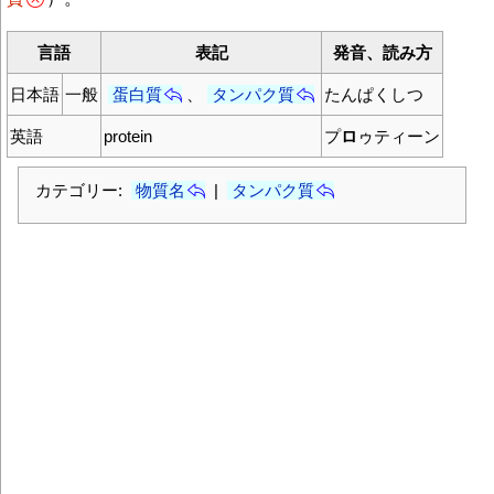
言語
表記
発音、読み方
日本語
一般
蛋白質
、
タンパク質
たんぱくしつ
英語
protein
プ
ロ
ゥティーン
カテゴリー:
物質名
|
タンパク質