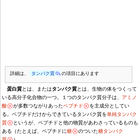
詳細は、
タンパク質
の項目にあります
蛋白質
とは、または
タンパク質
とは、生物の体をつくって
いる高分子化合物の一つ。１つのタンパク質分子は、
アミノ
酸
が多数つながりあった
ペプチド
を主成分としてい
る。ペプチドだけからできているタンパク質を
単純タンパク
質
というが、ペプチドと他の物質があわさっているものも
ある（たとえば、ペプチドに
糖
のついた
糖タンパク
質
）。