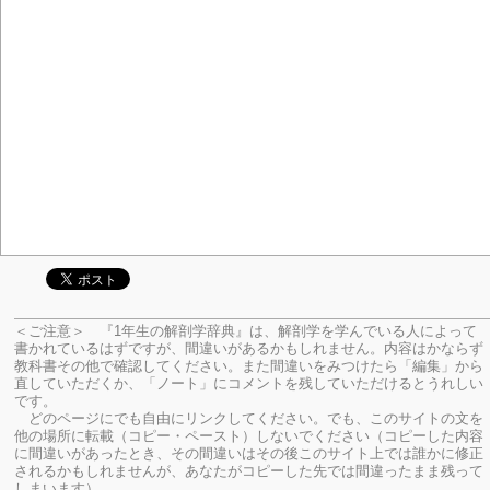
＜ご注意＞ 『1年生の解剖学辞典』は、解剖学を学んでいる人によって
書かれているはずですが、間違いがあるかもしれません。内容はかならず
教科書その他で確認してください。
また間違いをみつけたら「編集」から
直していただくか、「ノート」にコメントを残していただけるとうれしい
です。
どのページにでも自由にリンクしてください。でも、このサイトの文を
他の場所に転載（コピー・ペースト）しないでください（コピーした内容
に間違いがあったとき、その間違いはその後このサイト上では誰かに修正
されるかもしれませんが、あなたがコピーした先では間違ったまま残って
しまいます）。