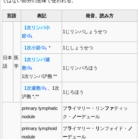
ではない部分の意味で使われる。
言語
表記
発音、読み方
1次リンパ小
1じリンパしょうせつ
節
1次小節
*
1じしょうせつ
日本
医
1次リンパ濾
語
学
胞
1じリンパろほう
1次リンパ沪胞 **
1次濾胞
、1次
1じろほう
沪胞 *,**
primary lymphatic
プ
ラ
イマリー・リン
ファ
ティッ
nodule
ク・
ノー
デュール
primary lymphoid
プ
ラ
イマリー・
リ
ンフォイド・
ノ
nodule
ー
デュール