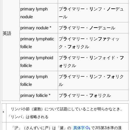
primary lymph
プ
ラ
イマリー・
リ
ンフ・
ノー
デュ
nodule
ール
primary nodule *
プ
ラ
イマリー・
ノー
デュール
英語
primary lymphatic
プ
ラ
イマリー・リン
ファ
ティッ
follicle
ク・
フォ
リクル
primary lymphoid
プ
ラ
イマリー・
リ
ンフォイド・
フ
follicle
ォ
リクル
primary lymph
プ
ラ
イマリー・
リ
ンフ・
フォ
リク
follicle
ル
primary follicle *
プ
ラ
イマリー・
フォ
リクル
リンパ小節（濾胞）について話題にしていることが明らかなとき、
*
「リンパ」は省略される
「沪」（さんずいに戸）は「濾」の
異体字
でJIS第3水準の漢