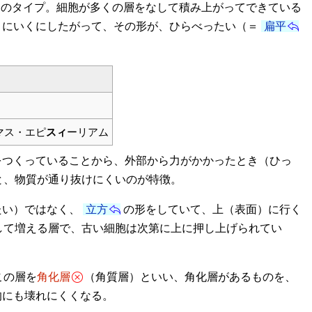
つのタイプ。細胞が多くの層をなして積み上がってできている
）にいくにしたがって、その形が、ひらべったい（＝
扁平
マス・エピ
スィ
ーリアム
をつくっていることから、外部から力がかかったとき（ひっ
と、物質が通り抜けにくいのが特徴。
たい）ではなく、
立方
の形をしていて、上（表面）に行く
して増える層で、古い細胞は次第に上に押し上げられてい
この層を
角化層
（角質層）といい、角化層があるものを、
的にも壊れにくくなる。