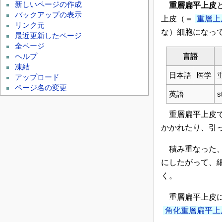
新しいページの作成
重層扁平上皮
バックアップの表示
上皮（＝
重層上
リンク元
な）細胞になっ
最近更新したページ
全ページ
言語
ヘルプ
凍結
日本語
医学
アップロード
ページ名の変更
英語
s
重層扁平上皮
かかれたり、引
積み重なった、
にしたがって、
く。
重層扁平上皮に
角化重層扁平上