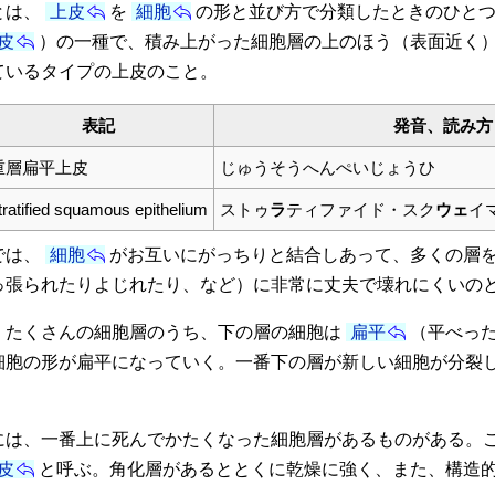
とは、
上皮
を
細胞
の形と並び方で分類したときのひと
皮
）の一種で、積み上がった細胞層の上のほう（表面近く
ているタイプの上皮のこと。
表記
発音、読み方
重層扁平上皮
じゅうそうへんぺいじょうひ
tratified squamous epithelium
ストゥ
ラ
ティファイド・スク
ウェ
イ
では、
細胞
がお互いにがっちりと結合しあって、多くの層
っ張られたりよじれたり、など）に非常に丈夫で壊れにくいの
たくさんの細胞層のうち、下の層の細胞は
扁平
（平べっ
細胞の形が扁平になっていく。一番下の層が新しい細胞が分裂
は、一番上に死んでかたくなった細胞層があるものがある。
皮
と呼ぶ。角化層があるととくに乾燥に強く、また、構造