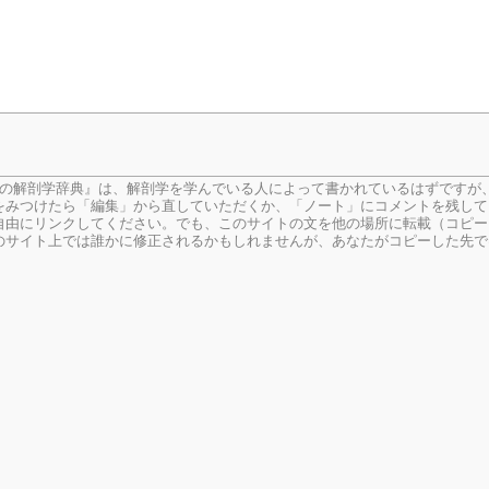
生の解剖学辞典』は、解剖学を学んでいる人によって書かれているはずですが
をみつけたら「編集」から直していただくか、「ノート」にコメントを残して
由にリンクしてください。でも、このサイトの文を他の場所に転載（コピー
のサイト上では誰かに修正されるかもしれませんが、あなたがコピーした先で