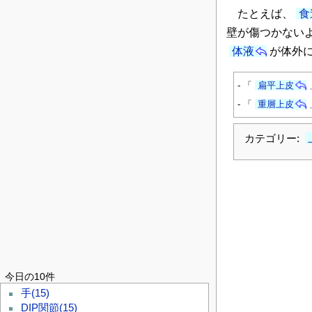
たとえば、
食
壁が傷つかない
体液
が体外
- 「
扁平上皮
- 「
重層上皮
カテゴリー:
今日の10件
手
(15)
DIP関節
(15)