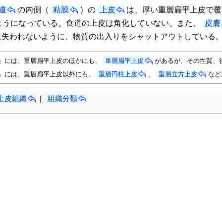
道
の内側（
粘膜
）の
上皮
は、厚い重層扁平上皮で覆
ようになっている。食道の上皮は角化していない。また、
皮膚
に失われないように、物質の出入りをシャットアウトしている
」には、重層扁平上皮のほかにも、
単層扁平上皮
があるが、その性質、
」には、重層扁平上皮以外にも、
重層円柱上皮
、
重層立方上皮
など
上皮組織
|
組織分類