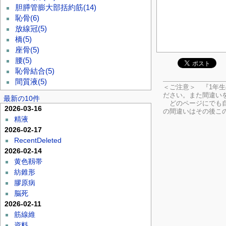
胆膵管膨大部括約筋
(14)
恥骨
(6)
放線冠
(5)
橋
(5)
座骨
(5)
腰
(5)
恥骨結合
(5)
間質液
(5)
＜ご注意＞ 『1年
ださい。
また間違い
最新の10件
どのページにでも自
2026-03-16
の間違いはその後こ
精液
2026-02-17
RecentDeleted
2026-02-14
黄色靱帯
紡錐形
膠原病
脳死
2026-02-11
筋線維
資料