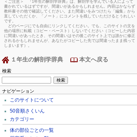
＜ご注意＞ 『1年生の解剖学辞典』は、解剖学を学んでいる人によって
書かれているはずですが、間違いがあるかもしれません。内容はかならず
教科書その他で確認してください。
また間違いをみつけたら「編集」から
直していただくか、「ノート」にコメントを残していただけるとうれしい
です。
どのページにでも自由にリンクしてください。でも、このサイトの文を
他の場所に転載（コピー・ペースト）しないでください（コピーした内容
に間違いがあったとき、その間違いはその後このサイト上では誰かに修正
されるかもしれませんが、あなたがコピーした先では間違ったまま残って
しまいます）。
１年生の解剖学辞典
本文へ戻る
検索
ナビゲーション
このサイトについて
50音順さくいん
カテゴリー
体の部位ごとの一覧