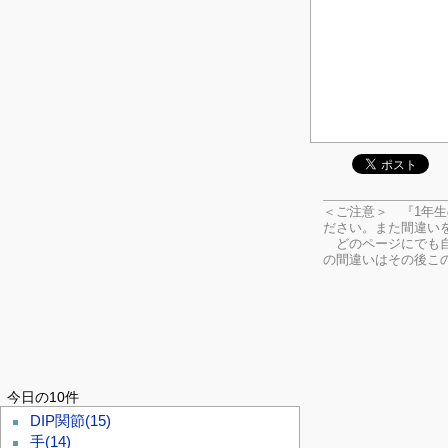
＜ご注意＞ 『1年
ださい。
また間違い
どのページにでも自
の間違いはその後こ
今日の10件
DIP関節
(15)
手
(14)