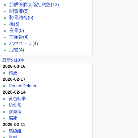
胆膵管膨大部括約筋
(13)
間質液
(5)
恥骨結合
(5)
橋
(5)
座骨
(5)
前頭骨
(4)
ハウストラ
(4)
胆管
(4)
最新の10件
2026-03-16
精液
2026-02-17
RecentDeleted
2026-02-14
黄色靱帯
紡錐形
膠原病
脳死
2026-02-11
筋線維
資料