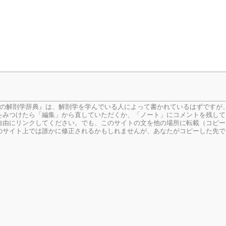
生の解剖学辞典』は、解剖学を学んでいる人によって書かれているはずですが
をみつけたら「編集」から直していただくか、「ノート」にコメントを残して
由にリンクしてください。でも、このサイトの文を他の場所に転載（コピー
のサイト上では誰かに修正されるかもしれませんが、あなたがコピーした先で