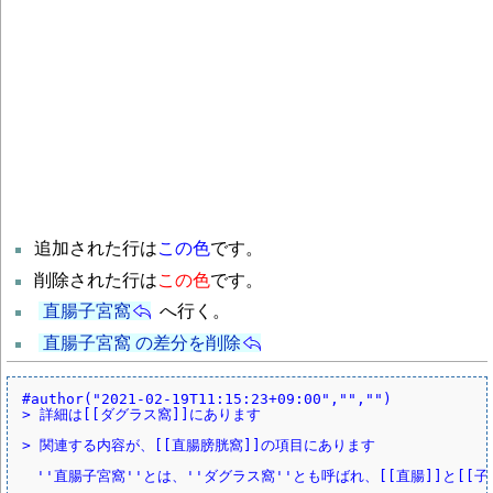
追加された行は
この色
です。
削除された行は
この色
です。
直腸子宮窩
へ行く。
直腸子宮窩 の差分を削除
#author("2021-02-19T11:15:23+09:00","","")
> 詳細は[[ダグラス窩]]にあります
> 関連する内容が、[[直腸膀胱窩]]の項目にあります
　''直腸子宮窩''とは、''ダグラス窩''とも呼ばれ、[[直腸]]と[