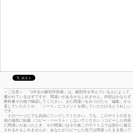
＜ご注意＞ 『1年生の解剖学辞典』は、解剖学を学んでいる人によって
書かれているはずですが、間違いがあるかもしれません。内容はかならず
教科書その他で確認してください。
また間違いをみつけたら「編集」から
直していただくか、「ノート」にコメントを残していただけるとうれしい
です。
どのページにでも自由にリンクしてください。でも、このサイトの文を
他の場所に転載（コピー・ペースト）しないでください（コピーした内容
に間違いがあったとき、その間違いはその後このサイト上では誰かに修正
されるかもしれませんが、あなたがコピーした先では間違ったまま残って