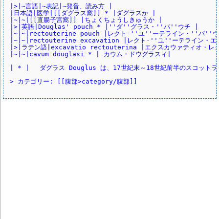
|>|~言語|~表記|~発音、読み方 |
|日本語|医学|[[ダグラス窩]] * |ダグラスか |
|~|~|[[直腸子宮窩]] |ちょくちょうしきゅうか |
|>|英語|Douglas' pouch * |''ダ''グラス・''パ''ウチ |
|~|~|rectouterine pouch |レクト-''ユ''ーテライン・''パ''
|~|~|rectouterine excavation |レクト-''ユ''ーテライン
|>|ラテン語|excavatio rectouterina |エクスカウァティオ・
|~|~|cavum douglasi * | カウム・ドウグラスィ|
| * | 　ダグラス Douglus は、17世紀末～18世紀前半のスコット
> カテゴリー: [[腹部>category/腹部]]