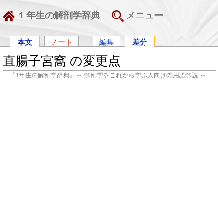
１年生の解剖学辞典
メニュー
本文
ノート
編集
差分
直腸子宮窩 の変更点
『1年生の解剖学辞典』～ 解剖学をこれから学ぶ人向けの用語解説 ～