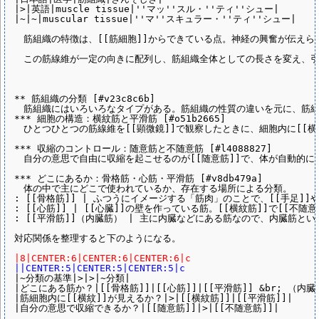
|>|英語|muscle tissue|''マッ''スル・''ティ''シュー|

|~|~|muscular tissue|''マ''スキュラー・''ティ''シュー|

　筋組織の特徴は、[[筋細胞]]からできている点。神経の興奮が伝えら
　この筋線維が一定の向きに配列し、筋組織全体としての長さを変え、引
** 筋組織の分類 [#v23c8c6b]

　筋組織にはいろいろなタイプがある。筋組織の性質の違いを元に、筋組
*** 細胞の構造：横紋筋と平滑筋 [#o51b2665]

　ひとつひとつの筋線維を[[顕微鏡]]で観察したときに、細胞内に[[横
*** 収縮のコントロール：随意筋と不随意筋 [#l4088827]

　自分の意思で自由に収縮を起こせるのが[[随意筋]]で、体が自動的に
*** どこにあるか：骨格筋・心筋・平滑筋 [#v8db479a]

　体の中で主にどこで使われているか、存在する場所による分類。

: [[骨格筋]] | ふつうにイメージする「筋肉」のことで、[[手足
: [[心筋]] | [[心臓]]の壁を作っている筋。[[横紋筋]]
: [[平滑筋]]（内臓筋） | 主に内臓などにある筋なので、内臓筋とい
対応関係を整理すると下のようになる。

|8|CENTER:6|CENTER:6|CENTER:6|c
||CENTER:5|CENTER:5|CENTER:5|c
|~分類の基準|>|>|~分類|

|どこにある筋か？|[[骨格筋]]|[[心筋]]|[[平滑筋]] &br; （内臓筋
|筋細胞内に[[横紋]]が見えるか？|>|[[横紋筋]]|[[平滑筋]]|

|自分の意思で収縮できるか？|[[随意筋]]|>|[[不随意筋]]|
