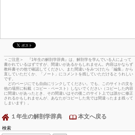
＜ご注意＞ 『1年生の解剖学辞典』は、解剖学を学んでいる人によって
書かれているはずですが、間違いがあるかもしれません。内容はかならず
教科書その他で確認してください。
また間違いをみつけたら「編集」から
直していただくか、「ノート」にコメントを残していただけるとうれしい
です。
どのページにでも自由にリンクしてください。でも、このサイトの文を
他の場所に転載（コピー・ペースト）しないでください（コピーした内容
に間違いがあったとき、その間違いはその後このサイト上では誰かに修正
されるかもしれませんが、あなたがコピーした先では間違ったまま残って
しまいます）。
１年生の解剖学辞典
本文へ戻る
検索