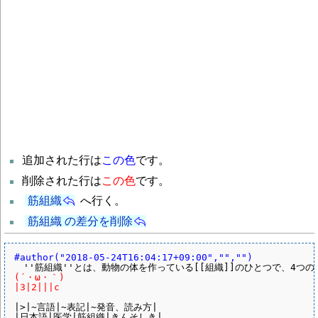
追加された行は
この色
です。
削除された行は
この色
です。
筋組織
へ行く。
筋組織 の差分を削除
#author("2018-05-24T16:04:17+09:00","","")
(´・ω・｀)
|3|2|||c
|>|~言語|~表記|~発音、読み方|

|日本語|医学|筋組織|きんそしき|
