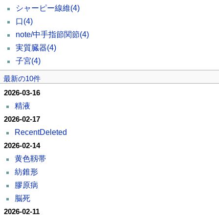
シャーピー線維
(4)
口
(4)
note/中手指節関節
(4)
実質臓器
(4)
子宮
(4)
最新の10件
2026-03-16
精液
2026-02-17
RecentDeleted
2026-02-14
黄色靱帯
紡錐形
膠原病
脳死
2026-02-11