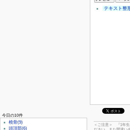
テキスト整
今日の10件
橈骨
(9)
＜ご注意＞ 『1年
頭頂部
(6)
ださい。
また間違い