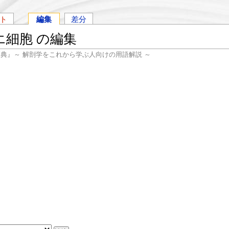
ト
編集
差分
エ細胞 の編集
辞典』～ 解剖学をこれから学ぶ人向けの用語解説 ～