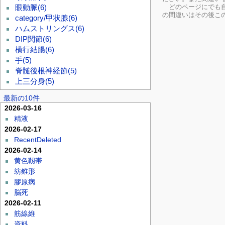
どのページにでも自
眼動脈
(6)
の間違いはその後こ
category/甲状腺
(6)
ハムストリングス
(6)
DIP関節
(6)
横行結腸
(6)
手
(5)
脊髄後根神経節
(5)
上三分身
(5)
最新の10件
2026-03-16
精液
2026-02-17
RecentDeleted
2026-02-14
黄色靱帯
紡錐形
膠原病
脳死
2026-02-11
筋線維
資料