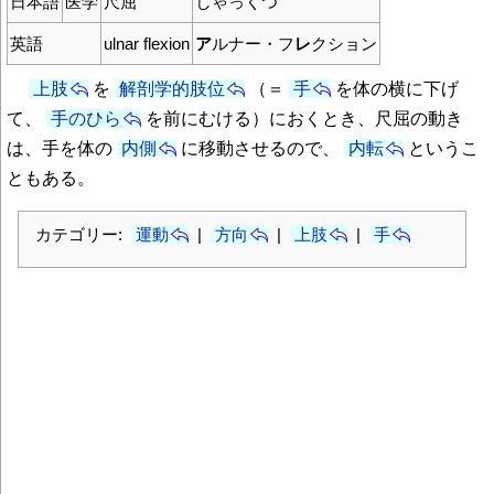
日本語
医学
尺屈
しゃっくつ
英語
ulnar flexion
ア
ルナー・フ
レ
クション
上肢
を
解剖学的肢位
（＝
手
を体の横に下げ
て、
手のひら
を前にむける）におくとき、尺屈の動き
は、手を体の
内側
に移動させるので、
内転
というこ
ともある。
カテゴリー:
運動
|
方向
|
上肢
|
手