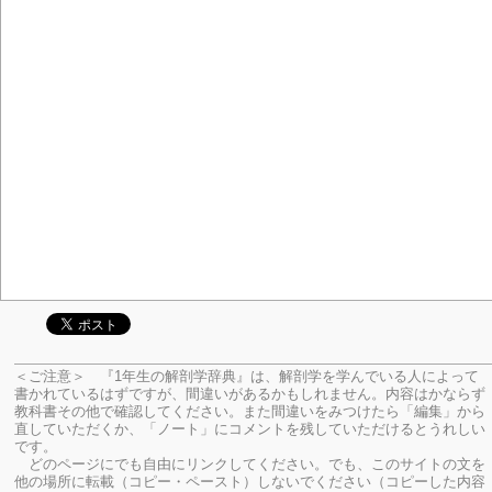
＜ご注意＞ 『1年生の解剖学辞典』は、解剖学を学んでいる人によって
書かれているはずですが、間違いがあるかもしれません。内容はかならず
教科書その他で確認してください。
また間違いをみつけたら「編集」から
直していただくか、「ノート」にコメントを残していただけるとうれしい
です。
どのページにでも自由にリンクしてください。でも、このサイトの文を
他の場所に転載（コピー・ペースト）しないでください（コピーした内容