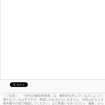
＜ご注意＞ 『1年生の解剖学辞典』は、解剖学を学んでいる人によって
書かれているはずですが、間違いがあるかもしれません。内容はかならず
教科書その他で確認してください。
また間違いをみつけたら「編集」から