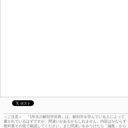
＜ご注意＞ 『1年生の解剖学辞典』は、解剖学を学んでいる人によって
書かれているはずですが、間違いがあるかもしれません。内容はかならず
教科書その他で確認してください。
また間違いをみつけたら「編集」から