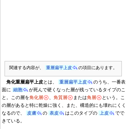
関連する内容が、
重層扁平上皮
の項目にあります。
角化重層扁平上皮
とは、
重層扁平上皮
のうち、一番表
面に
細胞
が死んで硬くなった層が残っているタイプのこ
と。この層を
角化層
、
角質層
または
角層
という。こ
の層があると特に乾燥に強く、また、構造的にも壊れにくく
なるので、
皮膚
の
表皮
はこのタイプの
上皮
でで
きている。