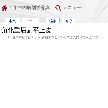
１年生の解剖学辞典
メニュー
本文
ノート
編集
差分
角化重層扁平上皮
『1年生の解剖学辞典』～ 解剖学をこれから学ぶ人向けの用語解説 ～