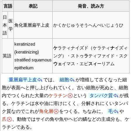
言語
表記
発音、読み方
日
医
本
角化重層扁平上皮
かくかじゅうそうへんぺいじょうひ
学
語
keratinized
ケ
ラティナイズド（ケラティ
ナ
イズィ
(keratinizing)
英語
ング）・ストゥ
ラ
ティファイド・スク
stratified squamous
ウェ
イマス・エピ
スィ
ーリアム
epithelium
重層扁平上皮
では、
細胞
が増殖して古くなった細
胞が表面へと押し上げられていく。古い細胞が死ぬと、細胞
内でつくられた大量の
ケラチン
という
タンパク質
が残
る。ケラチンは水や油に溶けにくく、分解されにくいタンパ
ク質なのでこれが
角化層
をつくる。ちなみに、
毛
や
爪
、動物ではサイの角や魚やヘビの鱗などの主成分も、ケ
ラチンである。