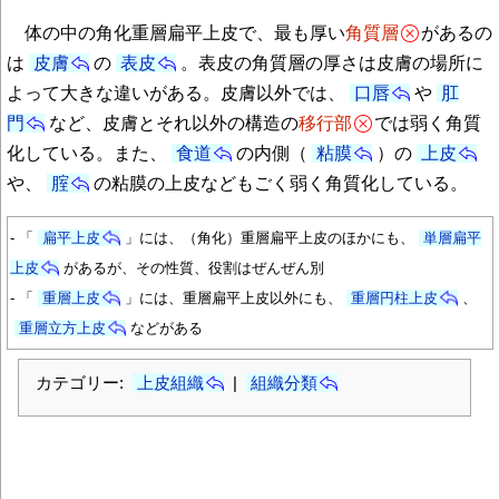
体の中の角化重層扁平上皮で、最も厚い
角質層
があるの
は
皮膚
の
表皮
。表皮の角質層の厚さは皮膚の場所に
よって大きな違いがある。皮膚以外では、
口唇
や
肛
門
など、皮膚とそれ以外の構造の
移行部
では弱く角質
化している。また、
食道
の内側（
粘膜
）の
上皮
や、
腟
の粘膜の上皮などもごく弱く角質化している。
- 「
扁平上皮
」には、（角化）重層扁平上皮のほかにも、
単層扁平
上皮
があるが、その性質、役割はぜんぜん別
- 「
重層上皮
」には、重層扁平上皮以外にも、
重層円柱上皮
、
重層立方上皮
などがある
カテゴリー:
上皮組織
|
組織分類