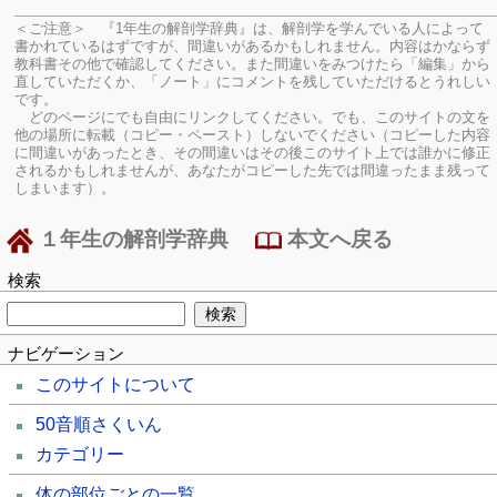
＜ご注意＞ 『1年生の解剖学辞典』は、解剖学を学んでいる人によって
書かれているはずですが、間違いがあるかもしれません。内容はかならず
教科書その他で確認してください。
また間違いをみつけたら「編集」から
直していただくか、「ノート」にコメントを残していただけるとうれしい
です。
どのページにでも自由にリンクしてください。でも、このサイトの文を
他の場所に転載（コピー・ペースト）しないでください（コピーした内容
に間違いがあったとき、その間違いはその後このサイト上では誰かに修正
されるかもしれませんが、あなたがコピーした先では間違ったまま残って
しまいます）。
１年生の解剖学辞典
本文へ戻る
検索
ナビゲーション
このサイトについて
50音順さくいん
カテゴリー
体の部位ごとの一覧