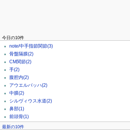
今日の10件
note/中手指節関節
(3)
骨盤隔膜
(2)
CM関節
(2)
手
(2)
腹腔内
(2)
アウエルバッハ
(2)
中膜
(2)
シルヴィウス水道
(2)
鼻部
(1)
前頭骨
(1)
最新の10件