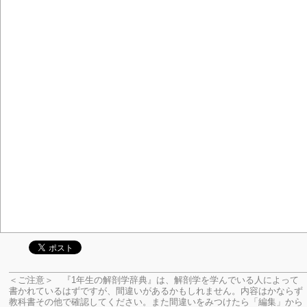
＜ご注意＞ 『1年生の解剖学辞典』は、解剖学を学んでいる人によって
書かれているはずですが、間違いがあるかもしれません。内容はかならず
教科書その他で確認してください。
また間違いをみつけたら「編集」から