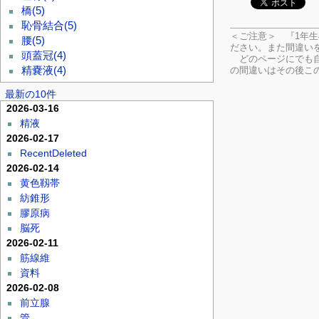
橋
(5)
恥骨結合
(5)
＜ご注意＞ 『1年
腰
(5)
ださい。
また間違い
頭蓋冠
(4)
どのページにでも自
の間違いはその後こ
精嚢液
(4)
最新の10件
2026-03-16
精液
2026-02-17
RecentDeleted
2026-02-14
黄色靱帯
紡錐形
膠原病
脳死
2026-02-11
筋線維
資料
2026-02-08
前立腺
管