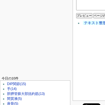
テキスト整
今日の10件
DIP関節
(15)
手
(14)
胆膵管膨大部括約筋
(13)
間質液
(5)
座骨
(5)