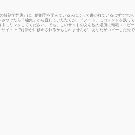
生の解剖学辞典』は、解剖学を学んでいる人によって書かれているはずですが
をみつけたら「編集」から直していただくか、「ノート」にコメントを残して
由にリンクしてください。でも、このサイトの文を他の場所に転載（コピー
のサイト上では誰かに修正されるかもしれませんが、あなたがコピーした先で