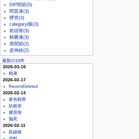
DIP関節
(5)
間質液
(3)
膵管
(3)
category/眼
(3)
前頭骨
(3)
精嚢液
(3)
肩関節
(2)
皮神経
(2)
最新の10件
2026-03-16
精液
2026-02-17
RecentDeleted
2026-02-14
黄色靱帯
紡錐形
膠原病
脳死
2026-02-11
筋線維
資料