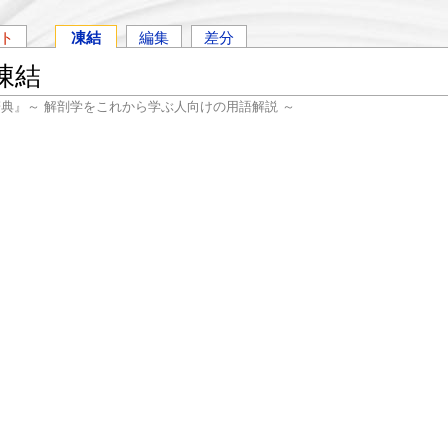
ト
凍結
編集
差分
凍結
辞典』～ 解剖学をこれから学ぶ人向けの用語解説 ～