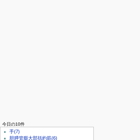
今日の10件
手
(7)
胆膵管膨大部括約筋
(6)