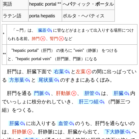
英語
hepatic portal **
へ
パ
ティック・
ポ
ータル
ラテン語
porta hepatis
ポルタ・ヘパティス
「～門」は、
臓器
に管などがまとまって出入りする場所につけ
*
られる名前。
肺門
、
腎門
など
"hepatic portal"（肝門） の後ろに "vein"（静脈） をつける
**
と、"hepatic portal vein" （肝門脈、門脈）になる
肝門は、肝臓下面で
右葉
と
左葉
の間に出っぱってい
る
方形葉
と
尾状葉
のすきまにあるくぼみ。
肝門を通る
門脈
、
肝動脈
、
胆管
は、
肝臓
内
でいっしょに枝分かれしていき、
肝三つ組
（門脈三つ
組）をつくる。
肝臓
に出入りする
血管
のうち、肝門を通らないの
は、
肝静脈
。肝静脈には、肝臓から出て、
下大静脈
へ