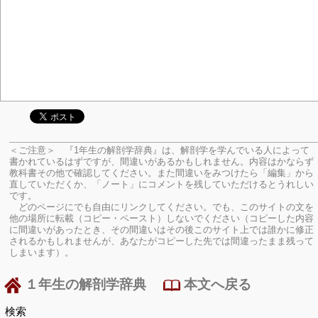
＜ご注意＞ 『1年生の解剖学辞典』は、解剖学を学んでいる人によって
書かれているはずですが、間違いがあるかもしれません。内容はかならず
教科書その他で確認してください。
また間違いをみつけたら「編集」から
直していただくか、「ノート」にコメントを残していただけるとうれしい
です。
どのページにでも自由にリンクしてください。でも、このサイトの文を
他の場所に転載（コピー・ペースト）しないでください（コピーした内容
に間違いがあったとき、その間違いはその後このサイト上では誰かに修正
されるかもしれませんが、あなたがコピーした先では間違ったまま残って
しまいます）。
１年生の解剖学辞典
本文へ戻る
検索