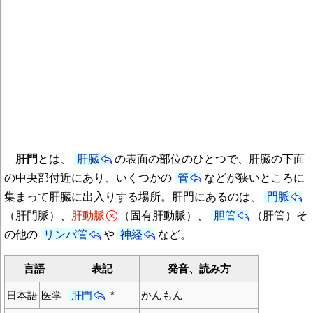
肝門
とは、
肝臓
の表面の部位のひとつで、肝臓の下面
の中央部付近にあり、いくつかの
管
などが狭いところに
集まって肝臓に出入りする場所。肝門にあるのは、
門脈
（肝門脈）、
肝動脈
（固有肝動脈）、
胆管
（肝管）そ
の他の
リンパ管
や
神経
など。
言語
表記
発音、読み方
日本語
医学
肝門
*
かんもん