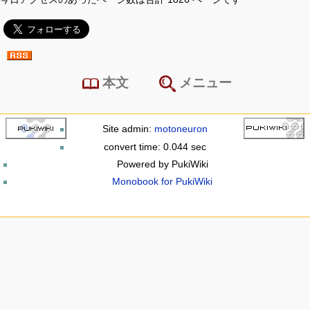
本文
メニュー
Site admin:
motoneuron
convert time: 0.044 sec
Powered by PukiWiki
Monobook for PukiWiki