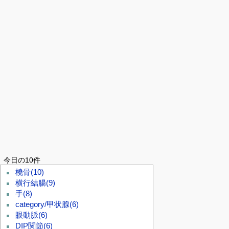
今日の10件
橈骨
(10)
横行結腸
(9)
手
(8)
category/甲状腺
(6)
眼動脈
(6)
DIP関節
(6)