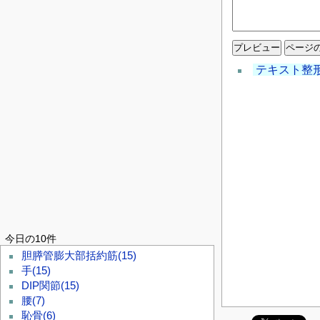
テキスト整
今日の10件
胆膵管膨大部括約筋
(15)
手
(15)
DIP関節
(15)
腰
(7)
恥骨
(6)