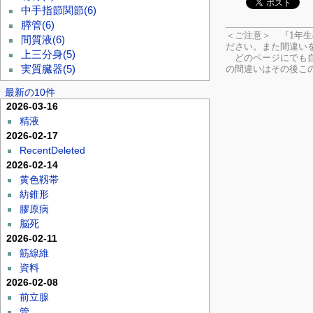
中手指節関節
(6)
膵管
(6)
＜ご注意＞ 『1年
間質液
(6)
ださい。
また間違い
上三分身
(5)
どのページにでも自
の間違いはその後こ
実質臓器
(5)
最新の10件
2026-03-16
精液
2026-02-17
RecentDeleted
2026-02-14
黄色靱帯
紡錐形
膠原病
脳死
2026-02-11
筋線維
資料
2026-02-08
前立腺
管