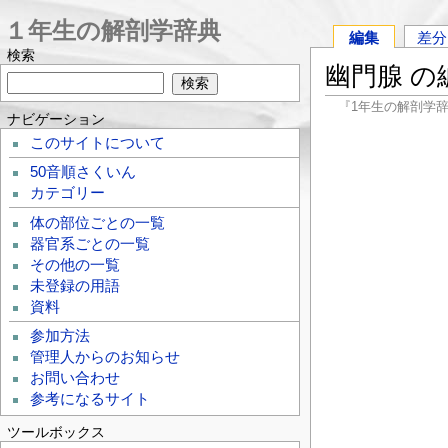
１年生の解剖学辞典
編集
差分
検索
幽門腺 の
『1年生の解剖学
ナビゲーション
このサイトについて
50音順さくいん
カテゴリー
体の部位ごとの一覧
器官系ごとの一覧
その他の一覧
未登録の用語
資料
参加方法
管理人からのお知らせ
お問い合わせ
参考になるサイト
ツールボックス