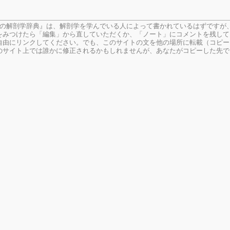
生の解剖学辞典』は、解剖学を学んでいる人によって書かれているはずですが
をみつけたら「編集」から直していただくか、「ノート」にコメントを残して
由にリンクしてください。でも、このサイトの文を他の場所に転載（コピー
のサイト上では誰かに修正されるかもしれませんが、あなたがコピーした先で