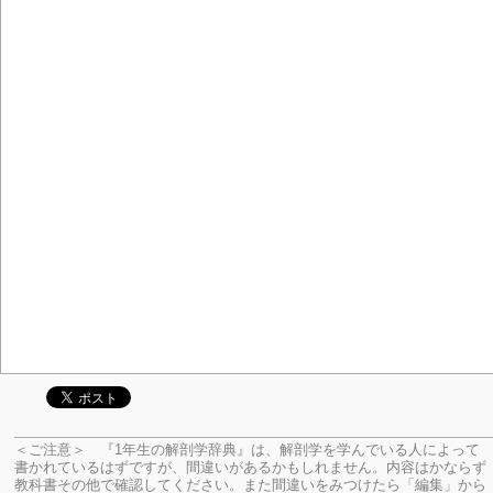
＜ご注意＞ 『1年生の解剖学辞典』は、解剖学を学んでいる人によって
書かれているはずですが、間違いがあるかもしれません。内容はかならず
教科書その他で確認してください。
また間違いをみつけたら「編集」から