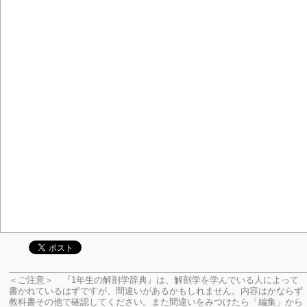
＜ご注意＞ 『1年生の解剖学辞典』は、解剖学を学んでいる人によって
書かれているはずですが、間違いがあるかもしれません。内容はかならず
教科書その他で確認してください。
また間違いをみつけたら「編集」から