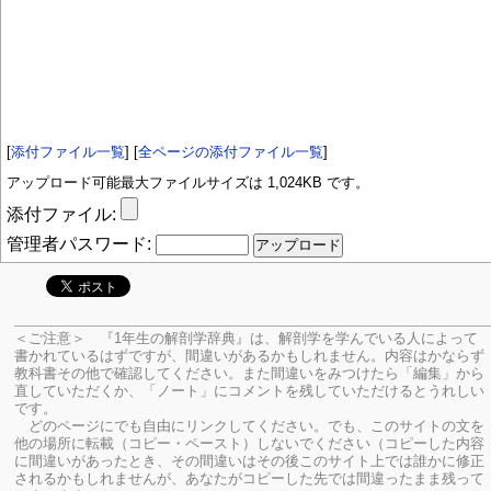
[
添付ファイル一覧
] [
全ページの添付ファイル一覧
]
アップロード可能最大ファイルサイズは 1,024KB です。
添付ファイル:
管理者パスワード:
＜ご注意＞ 『1年生の解剖学辞典』は、解剖学を学んでいる人によって
書かれているはずですが、間違いがあるかもしれません。内容はかならず
教科書その他で確認してください。
また間違いをみつけたら「編集」から
直していただくか、「ノート」にコメントを残していただけるとうれしい
です。
どのページにでも自由にリンクしてください。でも、このサイトの文を
他の場所に転載（コピー・ペースト）しないでください（コピーした内容
に間違いがあったとき、その間違いはその後このサイト上では誰かに修正
されるかもしれませんが、あなたがコピーした先では間違ったまま残って