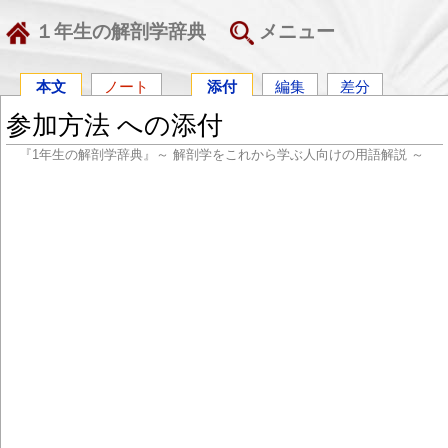
１年生の解剖学辞典
メニュー
本文
ノート
添付
編集
差分
参加方法 への添付
『1年生の解剖学辞典』～ 解剖学をこれから学ぶ人向けの用語解説 ～