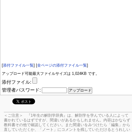
[
添付ファイル一覧
] [
全ページの添付ファイル一覧
]
アップロード可能最大ファイルサイズは 1,024KB です。
添付ファイル:
管理者パスワード:
＜ご注意＞ 『1年生の解剖学辞典』は、解剖学を学んでいる人によって
書かれているはずですが、間違いがあるかもしれません。内容はかならず
教科書その他で確認してください。
また間違いをみつけたら「編集」から
直していただくか、「ノート」にコメントを残していただけるとうれしい