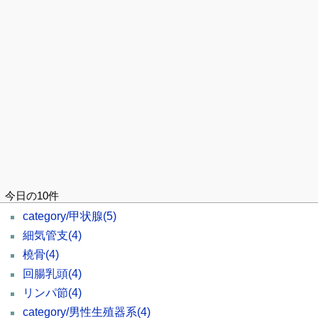
今日の10件
category/甲状腺
(5)
細気管支
(4)
橈骨
(4)
回腸乳頭
(4)
リンパ節
(4)
category/男性生殖器系
(4)