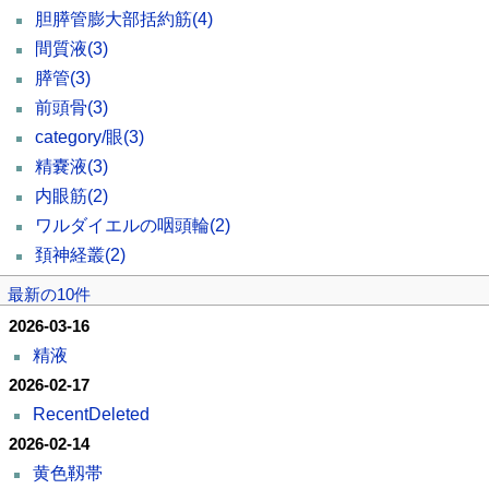
胆膵管膨大部括約筋
(4)
間質液
(3)
膵管
(3)
前頭骨
(3)
category/眼
(3)
精嚢液
(3)
内眼筋
(2)
ワルダイエルの咽頭輪
(2)
頚神経叢
(2)
最新の10件
2026-03-16
精液
2026-02-17
RecentDeleted
2026-02-14
黄色靱帯