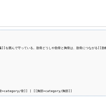
新しいページの作成
バックアップの表示
リンク元
最近更新したページ
全ページ
ヘルプ
凍結
アップロード
ページ名の変更
胸の[[内臓]]を囲んで守っている。肋骨どうしや肋骨と胸骨は、肋骨につなが