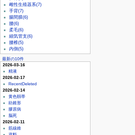
雌性生殖器系
(7)
手背
(7)
腸間膜
(6)
腰
(6)
柔毛
(6)
細気管支
(6)
腰椎
(5)
内側
(5)
最新の10件
2026-03-16
精液
2026-02-17
RecentDeleted
2026-02-14
黄色靱帯
紡錐形
膠原病
脳死
2026-02-11
筋線維
資料