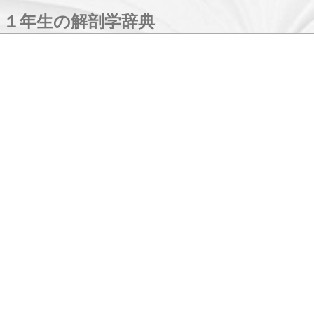
１年生の解剖学辞典
検索
ナビゲーション
このサイトについて
50音順さくいん
カテゴリー
体の部位ごとの一覧
器官系ごとの一覧
その他の一覧
未登録の用語
資料
参加方法
管理人からのお知らせ
お問い合わせ
参考になるサイト
ツールボックス