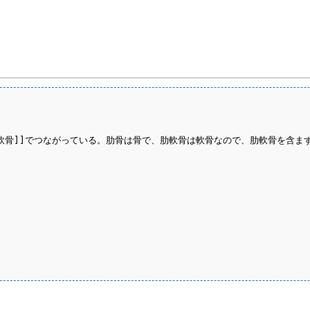
る[[肋軟骨]]でつながっている。肋骨は骨で、肋軟骨は軟骨なので、肋軟骨を含