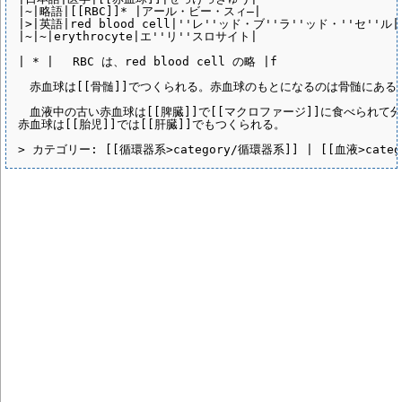
|~|略語|[[RBC]]* |アール・ビー・スィ―|

|>|英語|red blood cell|''レ''ッド・ブ''ラ''ッド・''セ''ル|

|~|~|erythrocyte|エ''リ''スロサイト|

| * | 　RBC は、red blood cell の略 |f

　赤血球は[[骨髄]]でつくられる。赤血球のもとになるのは骨髄にある[
　血液中の古い赤血球は[[脾臓]]で[[マクロファージ]]に食べられて分
赤血球は[[胎児]]では[[肝臓]]でもつくられる。
