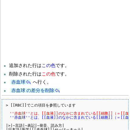
追加された行は
この色
です。
削除された行は
この色
です。
赤血球
へ行く。
赤血球 の差分を削除
> [[RBC]]でこの項目を参照しています

　''赤血球''とは、[[血液]]のなかに含まれている[[細胞]]（＝[
　''赤血球''とは、[[血液]]のなかに含まれている[[細胞]]（＝[
|>|~言語|~表記|~発音、読み方|

|日本語|医学|[[赤血球]]|せっけっきゅう|
