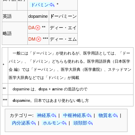
ドパミン
*
英語
dopamine
ド
ーパミーン
DA
**
ディー・エイ
略語
DM
***
ディー・エム
一般には「ドーパミン」が使われるが、医学用語としては、「ドー
パミン」、「ドパミン」どちらも使われる。医学用語辞典（日本医学
*
会 編）では「ドーパミン」、医学大辞典（医学書院）、ステッドマン
医学大辞典などでは「ドパミン」が掲載
**
dopamine は、
d
opa +
a
mine の造語なので
***
d
opa
m
ine。日本ではあまり使わない略し方
カテゴリー:
神経系
|
中枢神経系
|
物質名
|
内分泌系
|
ホルモン
|
頭頚部