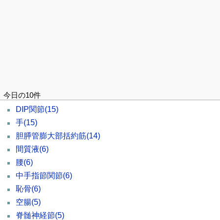
今日の10件
DIP関節
(15)
手
(15)
胆膵管膨大部括約筋
(14)
間質液
(6)
腰
(6)
中手指節関節
(6)
恥骨
(6)
空腸
(5)
脊髄神経節
(5)