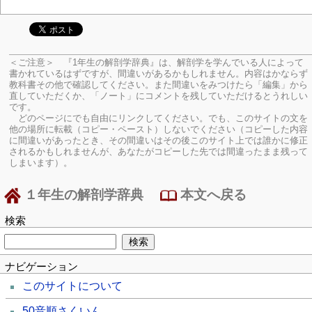
＜ご注意＞ 『1年生の解剖学辞典』は、解剖学を学んでいる人によって
書かれているはずですが、間違いがあるかもしれません。内容はかならず
教科書その他で確認してください。
また間違いをみつけたら「編集」から
直していただくか、「ノート」にコメントを残していただけるとうれしい
です。
どのページにでも自由にリンクしてください。でも、このサイトの文を
他の場所に転載（コピー・ペースト）しないでください（コピーした内容
に間違いがあったとき、その間違いはその後このサイト上では誰かに修正
されるかもしれませんが、あなたがコピーした先では間違ったまま残って
しまいます）。
１年生の解剖学辞典
本文へ戻る
検索
ナビゲーション
このサイトについて
50音順さくいん