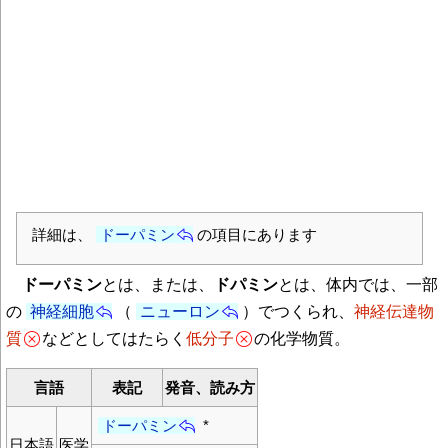
詳細は、
ドーパミン
の項目にあります
ドーパミン
とは、または、
ドパミン
とは、体内では、一部
の
神経細胞
（
ニューロン
）でつくられ、
神経伝達物
質
などとしてはたらく
低分子
の化学物質。
言語
表記
発音、読み方
ドーパミン
*
日本語
医学