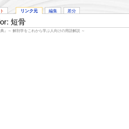
ト
リンク元
編集
差分
 for: 短骨
辞典』～ 解剖学をこれから学ぶ人向けの用語解説 ～