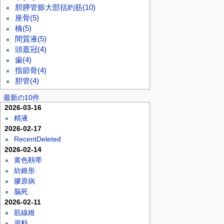
胆膵管膨大部括約筋
(10)
座骨
(5)
橋
(5)
間質液
(5)
頭蓋冠
(4)
歯
(4)
指節骨
(4)
胆管
(4)
最新の10件
2026-03-16
精液
2026-02-17
RecentDeleted
2026-02-14
黄色靱帯
紡錐形
膠原病
脳死
2026-02-11
筋線維
資料