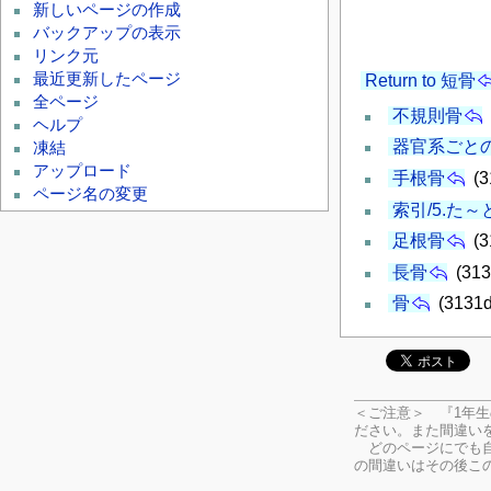
新しいページの作成
バックアップの表示
リンク元
最近更新したページ
Return to 短骨
全ページ
不規則骨
ヘルプ
器官系ごと
凍結
アップロード
手根骨
(3
ページ名の変更
索引/5.た～
足根骨
(3
長骨
(313
骨
(3131d
＜ご注意＞ 『1年
ださい。
また間違い
どのページにでも自
の間違いはその後こ