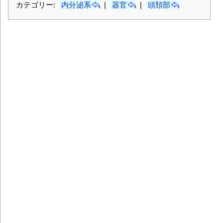
カテゴリー:
内分泌系
|
器官
|
頭頚部