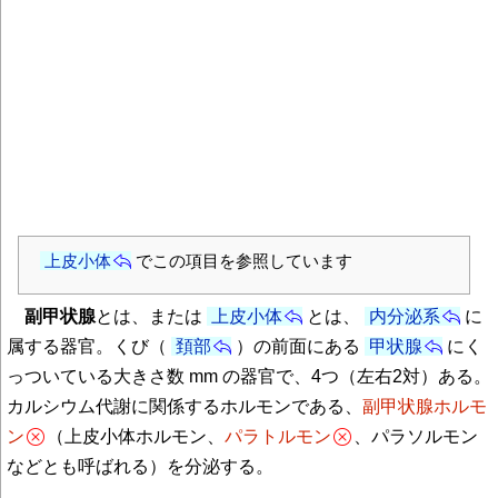
上皮小体
でこの項目を参照しています
副甲状腺
とは、または
上皮小体
とは、
内分泌系
に
属する器官。くび（
頚部
）の前面にある
甲状腺
にく
っついている大きさ数 mm の器官で、4つ（左右2対）ある。
カルシウム代謝に関係するホルモンである、
副甲状腺ホルモ
ン
（上皮小体ホルモン、
パラトルモン
、パラソルモン
などとも呼ばれる）を分泌する。