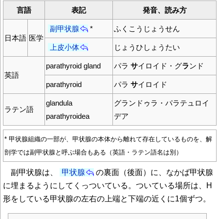
言語
表記
発音、読み方
副甲状腺
*
ふくこうじょうせん
日本語
医学
上皮小体
じょうひしょうたい
parathyroid gland
パラ
サ
イロイド・グ
ラ
ンド
英語
parathyroid
パラ
サ
イロイド
glandula
グランドゥラ・パラテュロイ
ラテン語
parathyroidea
デア
* 甲状腺組織の一部が、甲状腺の本体から離れて存在しているものを、解
剖学では副甲状腺と呼ぶ場合もある（英語・ラテン語名は別）
副甲状腺は、
甲状腺
の裏面（後面）に、なかば甲状腺
に埋まるようにしてくっついている。ついている場所は、H
形をしている甲状腺の左右の上端と下端の近くに1個ずつ。