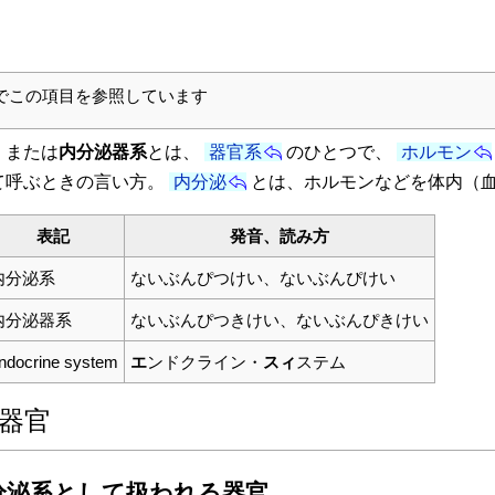
でこの項目を参照しています
、または
内分泌器系
とは、
器官系
のひとつで、
ホルモン
て呼ぶときの言い方。
内分泌
とは、ホルモンなどを体内（
表記
発音、読み方
内分泌系
ないぶんぴつけい、ないぶんぴけい
内分泌器系
ないぶんぴつきけい、ないぶんぴきけい
ndocrine system
エ
ンドクライン・
スィ
ステム
の器官
分泌系として扱われる器官