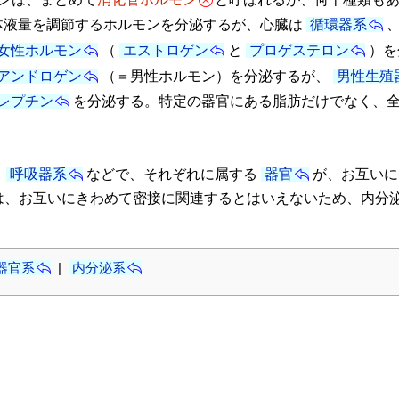
体液量を調節するホルモンを分泌するが、心臓は
循環器系
女性ホルモン
（
エストロゲン
と
プロゲステロン
）を
アンドロゲン
（＝男性ホルモン）を分泌するが、
男性生殖
レプチン
を分泌する。特定の器官にある脂肪だけでなく、
、
呼吸器系
などで、それぞれに属する
器官
が、お互いに
は、お互いにきわめて密接に関連するとはいえないため、内分
器官系
|
内分泌系