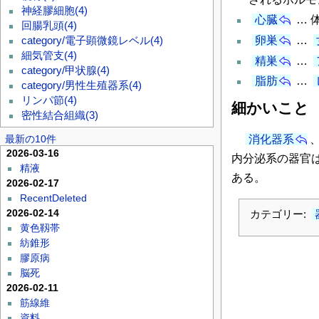
神経膠細胞
(4)
心臓
… 
回腸乳頭
(4)
卵巣
…
category/電子顕微鏡レベル
(4)
細気管支
(4)
精巣
…
category/甲状腺
(4)
脂肪
…
category/男性生殖器系
(4)
リンパ節
(4)
細かいこと
密性結合組織
(3)
最新の10件
消化器系
2026-03-16
内分泌系の器官
精液
ある。
2026-02-17
RecentDeleted
2026-02-14
カテゴリー:
黄色靱帯
紡錐形
膠原病
脳死
2026-02-11
筋線維
資料