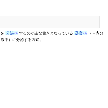
を
分泌
するのが主な働きとなっている
器官
（＝内分
血液中）に分泌する方式。