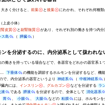
 大きく分けると、
前葉
と
後葉
にわかれ、それぞれ何種類
（上皮小体）
副腎皮質
と
副腎髄質
があり、それぞれ別の働きを持つ内分
ンス島
（
膵臓
）
モンを分泌するのに、内分泌系として扱われな
の働きを持っている場合などで、各器官をどれかの器官系１つ
…
下垂体
の機能を調節するホルモンを分泌するなど、機
ので、内分泌系の器官というより
神経系
（
中枢神経系
膵臓内には、
インスリン
、
グルカゴン
などを分泌する
ラ
化液
である
膵液
を分泌するので、全体として
消化器系
…
胃
、
小腸
、
大腸
などの
粘膜
には、ホルモンを
ンは、まとめて
消化管ホルモン
と呼ばれるが、何十種類も