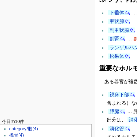
下垂体
…
甲状腺
副甲状腺
副腎
…
ランゲルハ
松果体
重要なホル
ある器官が複数
視床下部
含まれる）な
膵臓
… 
部分は、
消
今日の10件
消化管
category/脳
(4)
橈骨
(4)
されるホルモ