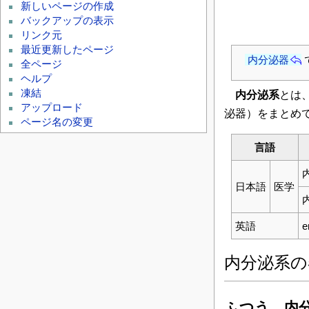
新しいページの作成
バックアップの表示
リンク元
最近更新したページ
内分泌器
全ページ
ヘルプ
凍結
内分泌系
とは
アップロード
泌器）をまとめ
ページ名の変更
言語
日本語
医学
英語
e
内分泌系
ふつう、内