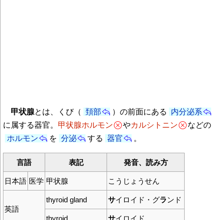
甲状腺
とは、くび（
頚部
）の前面にある
内分泌系
に属する器官。
甲状腺ホルモン
や
カルシトニン
などの
ホルモン
を
分泌
する
器官
。
言語
表記
発音、読み方
日本語
医学
甲状腺
こうじょうせん
thyroid gland
サ
イロイド・グ
ラ
ンド
英語
thyroid
サ
イロイド