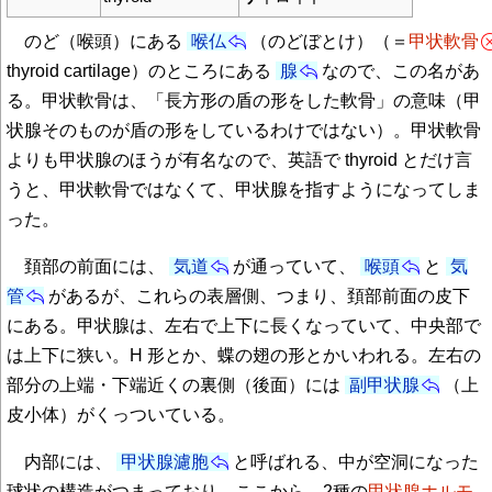
のど（喉頭）にある
喉仏
（のどぼとけ）（＝
甲状軟骨
thyroid cartilage）のところにある
腺
なので、この名があ
る。甲状軟骨は、「長方形の盾の形をした軟骨」の意味（甲
状腺そのものが盾の形をしているわけではない）。甲状軟骨
よりも甲状腺のほうが有名なので、英語で thyroid とだけ言
うと、甲状軟骨ではなくて、甲状腺を指すようになってしま
った。
頚部の前面には、
気道
が通っていて、
喉頭
と
気
管
があるが、これらの表層側、つまり、頚部前面の皮下
にある。甲状腺は、左右で上下に長くなっていて、中央部で
は上下に狭い。H 形とか、蝶の翅の形とかいわれる。左右の
部分の上端・下端近くの裏側（後面）には
副甲状腺
（上
皮小体）がくっついている。
内部には、
甲状腺濾胞
と呼ばれる、中が空洞になった
球状の構造がつまっており、ここから、2種の
甲状腺ホルモ