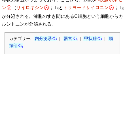
ン
（
サイロキシン
；T
と
トリヨードサイロニン
；T
4
3
が分泌される。濾胞のすき間にあるC細胞という細胞からカ
ルシトニンが分泌される。
カテゴリー:
内分泌系
|
器官
|
甲状腺
|
頭
頚部