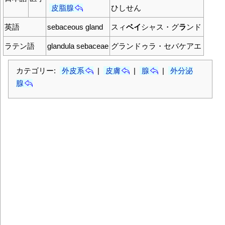
皮脂腺
ひしせん
英語
sebaceous gland
スィ
ベイ
シャス・グ
ラ
ンド
ラテン語
glandula sebaceae
グランドゥラ・セバケアエ
カテゴリー:
外皮系
|
皮膚
|
腺
|
外分泌
腺