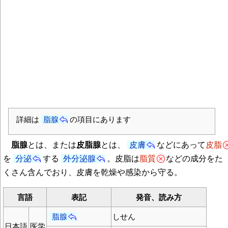
詳細は
脂腺
の項目にあります
脂腺
とは、または
皮脂腺
とは、
皮膚
などにあって
皮脂
を
分泌
する
外分泌腺
。皮脂は
脂質
などの成分をた
くさん含んでおり、皮膚を乾燥や感染から守る。
言語
表記
発音、読み方
脂腺
しせん
日本語
医学