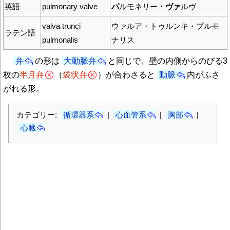
英語
pulmonary valve
パ
ルモネリー・
ヴァ
ルヴ
valva trunci
ウァルア・トゥルンキ・プルモ
ラテン語
pulmonalis
ナリス
弁
の形は
大動脈弁
と同じで、壁の内側からのびる3
枚の
半月弁
（
袋状弁
）が合わさると
動脈
内がふさ
がれる形。
カテゴリー:
循環器系
|
心血管系
|
胸部
|
心臓