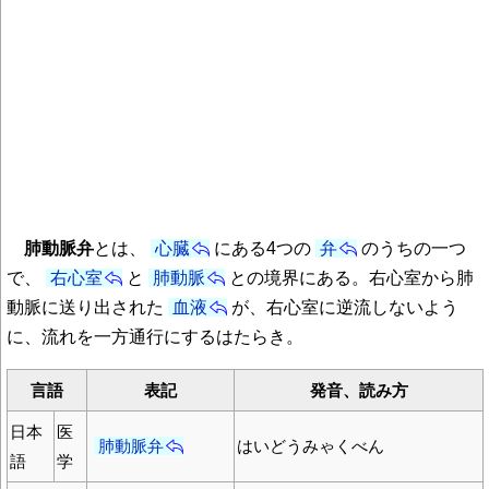
肺動脈弁
とは、
心臓
にある4つの
弁
のうちの一つ
で、
右心室
と
肺動脈
との境界にある。右心室から肺
動脈に送り出された
血液
が、右心室に逆流しないよう
に、流れを一方通行にするはたらき。
言語
表記
発音、読み方
日本
医
肺動脈弁
はいどうみゃくべん
語
学