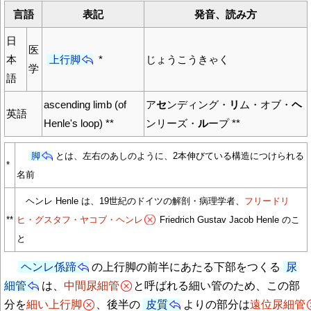
言語
表記
発音、読み方
日
医
本
上行脚
*
じょうこうきゃく
学
語
ascending limb (of
ア
セ
ンディング・
リ
ム・オブ・
ヘ
英語
Henle's loop) **
ンリーズ・
ル
ープ **
脚
とは、左右のあしのように、2本伸びている構造につけられる
*
名前
ヘンレ Henle は、19世紀のドイツの解剖・病理学者、
フリードリ
**
ヒ・グスタフ・ヤコブ・ヘンレ
Friedrich Gustav Jacob Henle のこ
と
ヘンレ係蹄
の上行脚の前半にあたる下部をつくる
尿
細管
は、
中間尿細管
と呼ばれる細い管のため、この部
分を
細い上行脚
、後半の
皮質
よりの部分は
遠位尿細管