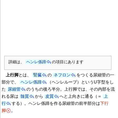
詳細は、
ヘンレ係蹄
の項目にあります
上行脚
とは、
腎臓
の
ネフロン
をつくる尿細管の一
部分で、
ヘンレ係蹄
（ヘンレループ）というU字型をし
た
尿細管
のうちの後ろ半分。上行脚では、その内部を流
れる尿は
髄質
から
皮質
へと上向きに通る（＝
上
行
する）。ヘンレ係蹄を作る尿細管の前半部分は
下行
脚
。