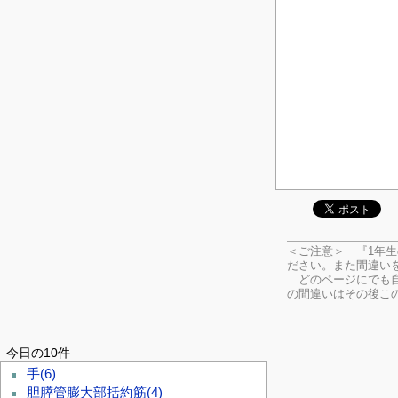
＜ご注意＞ 『1年
ださい。
また間違い
どのページにでも自
の間違いはその後こ
今日の10件
手
(6)
胆膵管膨大部括約筋
(4)