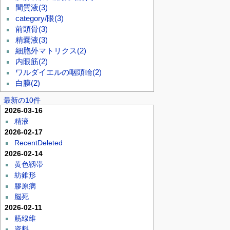
間質液
(3)
category/眼
(3)
前頭骨
(3)
精嚢液
(3)
細胞外マトリクス
(2)
内眼筋
(2)
ワルダイエルの咽頭輪
(2)
白膜
(2)
最新の10件
2026-03-16
精液
2026-02-17
RecentDeleted
2026-02-14
黄色靱帯
紡錐形
膠原病
脳死
2026-02-11
筋線維
資料