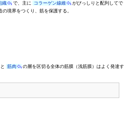
組織
で、主に
コラーゲン線維
がびっしりと配列してで
造の境界をつくり、筋を保護する。
層と
筋肉
の層を区切る全体の筋膜（浅筋膜）はよく発達す