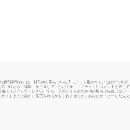
生の解剖学辞典』は、解剖学を学んでいる人によって書かれているはずですが
をみつけたら「編集」から直していただくか、「ノート」にコメントを残して
由にリンクしてください。でも、このサイトの文を他の場所に転載（コピー
のサイト上では誰かに修正されるかもしれませんが、あなたがコピーした先で