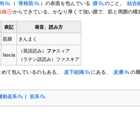
肉
（
骨格筋
）の表面を包んでいる
膜
のこと。
結合
組織
からできている。かなり厚くて強い膜で、筋と周囲の構
表記
発音、読み方
筋膜
きんまく
（英語読み）
ファ
スィア
fascia
（ラテン語読み）ファスキア
めて包んでいるのもある。
皮下組織
にある、
皮膚
の
運動器系
|
筋系