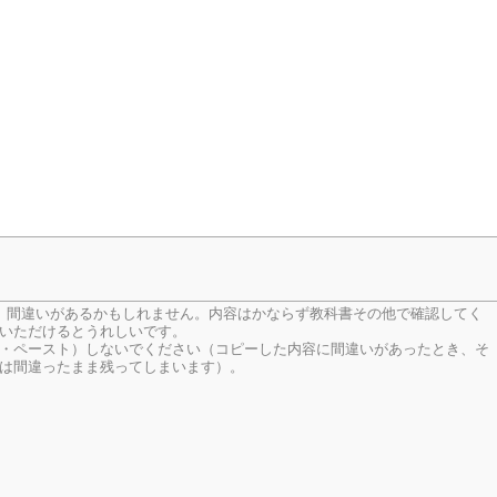
、間違いがあるかもしれません。内容はかならず教科書その他で確認してく
いただけるとうれしいです。
・ペースト）しないでください（コピーした内容に間違いがあったとき、そ
は間違ったまま残ってしまいます）。