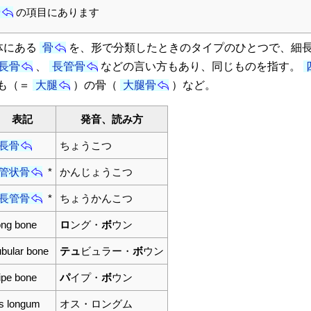
骨
の項目にあります
体にある
骨
を、形で分類したときのタイプのひとつで、細
長骨
、
長管骨
などの言い方もあり、同じものを指す。
も（＝
大腿
）の骨（
大腿骨
）など。
表記
発音、読み方
長骨
ちょうこつ
管状骨
*
かんじょうこつ
長管骨
*
ちょうかんこつ
ong bone
ロ
ング・
ボ
ウン
ubular bone
テュ
ビュラー・
ボ
ウン
ipe bone
パ
イプ・
ボ
ウン
s longum
オス・ロングム