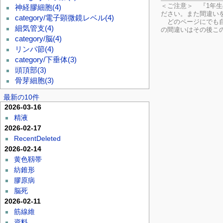
＜ご注意＞ 『1年
神経膠細胞
(4)
ださい。
また間違い
category/電子顕微鏡レベル
(4)
どのページにでも自
細気管支
(4)
の間違いはその後こ
category/脳
(4)
リンパ節
(4)
category/下垂体
(3)
頭頂部
(3)
骨芽細胞
(3)
最新の10件
2026-03-16
精液
2026-02-17
RecentDeleted
2026-02-14
黄色靱帯
紡錐形
膠原病
脳死
2026-02-11
筋線維
資料