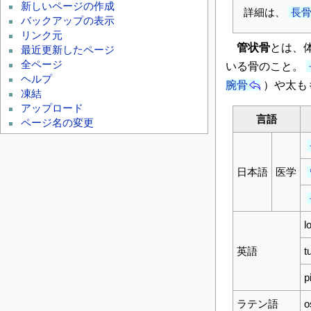
新しいページの作成
詳細は、
長
バックアップの表示
リンク元
管状骨
とは、
最近更新したページ
全ページ
いる骨のこと。
ヘルプ
腕骨
）や太も
凍結
アップロード
言語
ページ名の変更
日本語
医学
l
英語
t
p
ラテン語
o