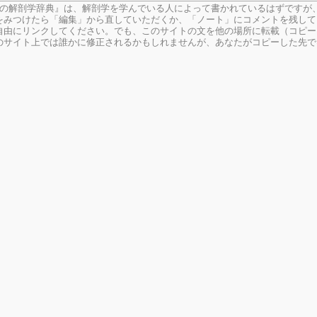
生の解剖学辞典』は、解剖学を学んでいる人によって書かれているはずですが
をみつけたら「編集」から直していただくか、「ノート」にコメントを残して
由にリンクしてください。でも、このサイトの文を他の場所に転載（コピー
のサイト上では誰かに修正されるかもしれませんが、あなたがコピーした先で