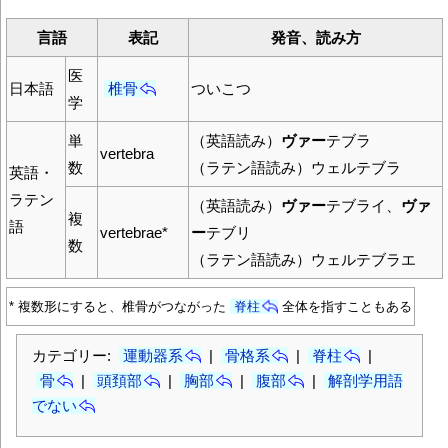
言語
表記
発音、読み方
医
日本語
椎骨
ついこつ
学
単
（英語読み）
ヴァー
テブラ
vertebra
数
（ラテン語読み）ウェルテブラ
英語・
ラテン
（英語読み）
ヴァー
テブライ、
ヴァ
複
語
vertebrae*
ー
テブリ
数
（ラテン語読み）ウェルテブラエ
* 複数形にすると、椎骨がつながった
脊柱
全体を指すこともある
カテゴリー:
運動器系
|
骨格系
|
脊柱
|
骨
|
頭頚部
|
胸部
|
腹部
|
解剖学用語
でない