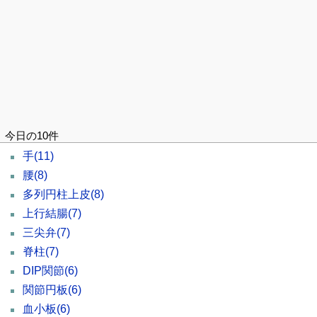
今日の10件
手
(11)
腰
(8)
多列円柱上皮
(8)
上行結腸
(7)
三尖弁
(7)
脊柱
(7)
DIP関節
(6)
関節円板
(6)
血小板
(6)