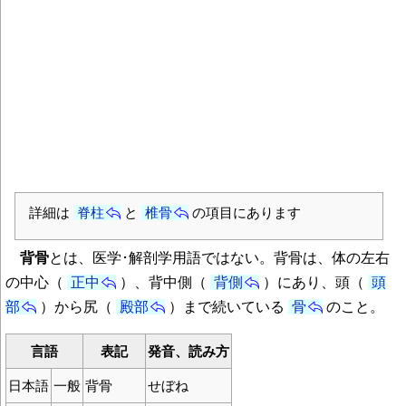
詳細は
脊柱
と
椎骨
の項目にあります
背骨
とは、医学･解剖学用語ではない。背骨は、体の左右
の中心（
正中
）、背中側（
背側
）にあり、頭（
頭
部
）から尻（
殿部
）まで続いている
骨
のこと。
言語
表記
発音、読み方
日本語
一般
背骨
せぼね