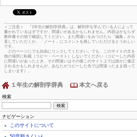
＜ご注意＞ 『1年生の解剖学辞典』は、解剖学を学んでいる人によって
書かれているはずですが、間違いがあるかもしれません。内容はかならず
教科書その他で確認してください。
また間違いをみつけたら「編集」から
直していただくか、「ノート」にコメントを残していただけるとうれしい
です。
どのページにでも自由にリンクしてください。でも、このサイトの文を
他の場所に転載（コピー・ペースト）しないでください（コピーした内容
に間違いがあったとき、その間違いはその後このサイト上では誰かに修正
されるかもしれませんが、あなたがコピーした先では間違ったまま残って
しまいます）。
１年生の解剖学辞典
本文へ戻る
検索
ナビゲーション
このサイトについて
50音順さくいん