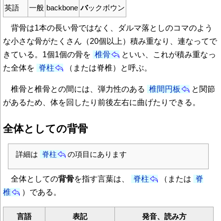
英語
一般
backbone
バ
ックボウン
背骨は1本の長い骨ではなく、ダルマ落としのコマのよう
な小さな骨がたくさん（20個以上）積み重なり、連なってで
きている。1個1個の骨を
椎骨
といい、これが積み重なっ
た全体を
脊柱
（または脊椎）と呼ぶ。
椎骨と椎骨との間には、弾力性のある
椎間円板
と関節
があるため、体を回したり前後左右に曲げたりできる。
全体としての背骨
詳細は
脊柱
の項目にあります
全体としての
背骨
を指す言葉は、
脊柱
（または
脊
椎
）である。
言語
表記
発音、読み方