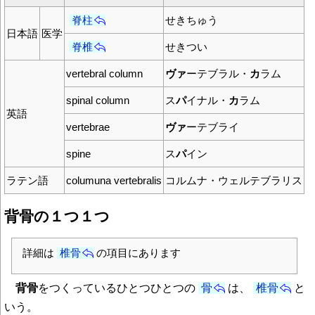
脊柱
せきちゅう
日本語
医学
脊椎
せきつい
vertebral column
ヴァ
ーテブラル・
カ
ラム
spinal column
ス
パ
イナル・
カ
ラム
英語
vertebrae
ヴァ
ーテブライ
spine
ス
パ
イン
ラテン語
columuna vertebralis
コルムナ・ウェルテブラリス
背骨の１つ１つ
詳細は
椎骨
の項目にあります
背骨
をつくっているひとつひとつの
骨
は、
椎骨
と
いう。