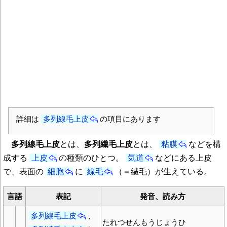
詳細は
多列線毛上皮
の項目にあります
多列線毛上皮
とは、
多列繊毛上皮
とは、
粘膜
などを構
成する
上皮
の種類のひとつ。
気道
などにある上皮
で、表面の
細胞
に
線毛
（＝繊毛）が生えている。
言語
表記
発音、読み方
多列線毛上皮
、
たれつせんもうじょうひ