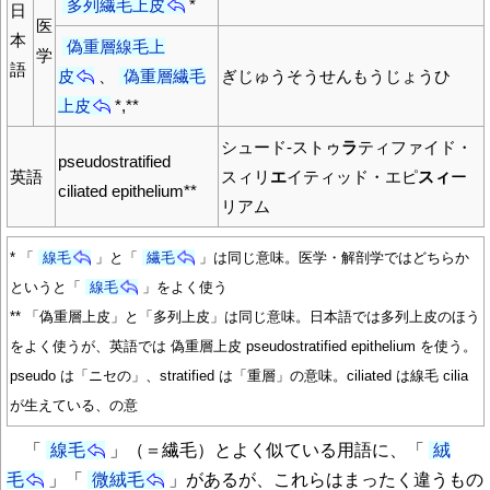
多列繊毛上皮
*
日
医
本
偽重層線毛上
学
語
皮
、
偽重層繊毛
ぎじゅうそうせんもうじょうひ
上皮
*,**
シュード-ストゥ
ラ
ティファイド・
pseudostratified
英語
スィリ
エ
イティッド・エピ
スィ
ー
ciliated epithelium**
リアム
* 「
線毛
」と「
繊毛
」は同じ意味。医学・解剖学ではどちらか
というと「
線毛
」をよく使う
** 「偽重層上皮」と「多列上皮」は同じ意味。日本語では多列上皮のほう
をよく使うが、英語では 偽重層上皮 pseudostratified epithelium を使う。
pseudo は「ニセの」、stratified は「重層」の意味。ciliated は線毛 cilia
が生えている、の意
「
線毛
」（＝繊毛）とよく似ている用語に、「
絨
毛
」「
微絨毛
」があるが、これらはまったく違うもの