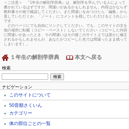
＜ご注意＞ 『1年生の解剖学辞典』は、解剖学を学んでいる人によって
書かれているはずですが、間違いがあるかもしれません。内容はかならず
教科書その他で確認してください。
また間違いをみつけたら「編集」から
直していただくか、「ノート」にコメントを残していただけるとうれしい
です。
どのページにでも自由にリンクしてください。でも、このサイトの文を
他の場所に転載（コピー・ペースト）しないでください（コピーした内容
に間違いがあったとき、その間違いはその後このサイト上では誰かに修正
されるかもしれませんが、あなたがコピーした先では間違ったまま残って
しまいます）。
１年生の解剖学辞典
本文へ戻る
検索
ナビゲーション
このサイトについて
50音順さくいん
カテゴリー
体の部位ごとの一覧