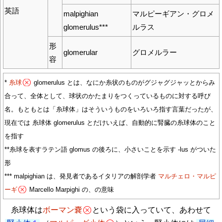
英語
malpighian
マルピーギアン・グロメ
glomerulus***
ルラス
形
glomerular
グロメルラー
容
*
糸球
glomerulus とは、なにか糸状のものがグジャグジャッとからみ
合って、全体として、球状のかたまりをつくっているものに対する呼び
名。もともとは「糸球体」はそういうものをいろいろ指す言葉だったが、
現在では 糸球体 glomerulus とだけいえば、自動的に腎臓の糸球体のこと
を指す
**糸球を表すラテン語 glomus の後ろに、小さいことを示す -lus がついた
形
*** malpighian は、発見者であるイタリアの解剖学者
マルチェロ・マルピ
ーギ
Marcello Marpighi の、の意味
糸球体は
ボーマン嚢
という袋に入っていて、あわせて