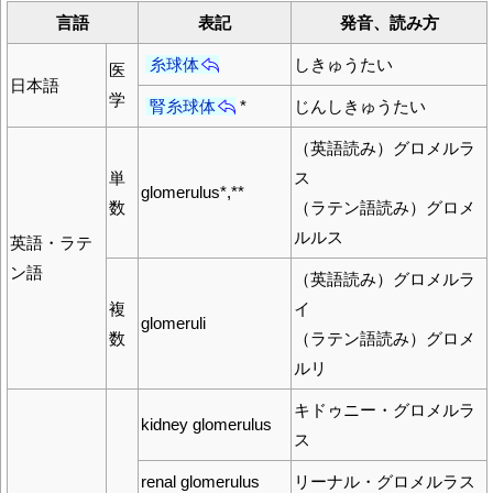
言語
表記
発音、読み方
糸球体
しきゅうたい
医
日本語
学
腎糸球体
*
じんしきゅうたい
（英語読み）グロメルラ
単
ス
glomerulus*,**
数
（ラテン語読み）グロメ
ルルス
英語・ラテ
ン語
（英語読み）グロメルラ
複
イ
glomeruli
数
（ラテン語読み）グロメ
ルリ
キドゥニー・グロメルラ
kidney glomerulus
ス
renal glomerulus
リーナル・グロメルラス