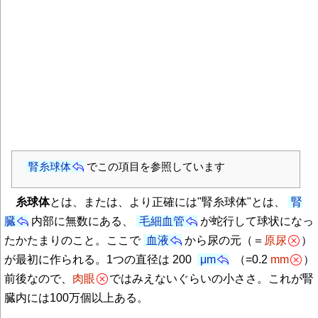
腎糸球体
でこの項目を参照しています
糸球体
とは、または、より正確には"腎糸球体"とは、
腎
臓
内部に無数にある、
毛細血管
が蛇行して球状になっ
たかたまりのこと。ここで
血液
から尿の元（＝
原尿
）
が最初に作られる。1つの直径は 200
μm
（=0.2
mm
）
前後なので、
肉眼
ではみえないぐらいの小ささ。これが腎
臓内には100万個以上ある。