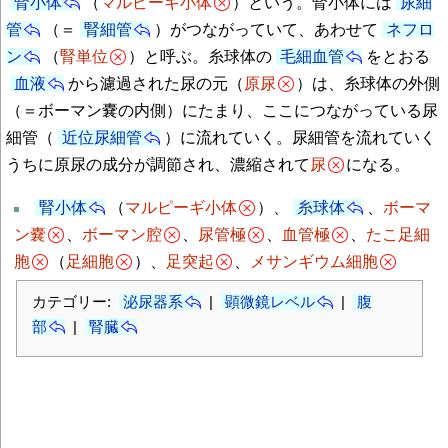
腎小体
（
マルピーギ小体
）という。腎小体には
尿細
管
（＝
腎細管
）がつながっていて、あわせて
ネフロ
ン
（
腎単位
）と呼ぶ。糸球体の
毛細血管
をとおる
血液
から濾過された尿の元（
原尿
）は、糸球体の外側
（＝ボーマン嚢の内側）にたまり、ここにつながっている尿
細管（
近位尿細管
）に流れていく。尿細管を流れていく
うちに原尿の成分が調節され、濃縮されて
尿
になる。
腎小体
（
マルピーギ小体
）、
糸球体
、
ボーマ
ン嚢
、
ボーマン腔
、
尿管極
、
血管極
、
たこ足細
胞
（
足細胞
）、
足突起
、
メサンギウム細胞
カテゴリー:
泌尿器系
|
顕微鏡レベル
|
腹
部
|
腎臓