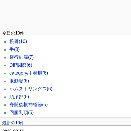
今日の10件
橈骨
(10)
手
(8)
横行結腸
(7)
DIP関節
(6)
category/甲状腺
(6)
眼動脈
(6)
ハムストリングス
(6)
頭頂部
(6)
脊髄後根神経節
(5)
回腸乳頭
(5)
最新の10件