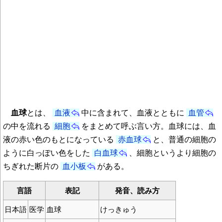
血球
とは、
血液
中に含まれて、血液とともに
血管
の中を流れる
細胞
をまとめて呼ぶ言い方。血球には、血
液の赤い色のもとになっている
赤血球
と、普通の細胞の
ように白っぽい色をした
白血球
、細胞というより細胞の
ちぎれた断片の
血小板
がある。
言語
表記
発音、読み方
日本語
医学
血球
けっきゅう