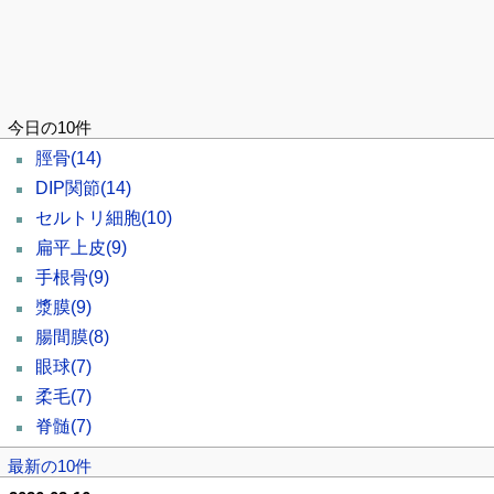
今日の10件
脛骨
(14)
DIP関節
(14)
セルトリ細胞
(10)
扁平上皮
(9)
手根骨
(9)
漿膜
(9)
腸間膜
(8)
眼球
(7)
柔毛
(7)
脊髄
(7)
最新の10件