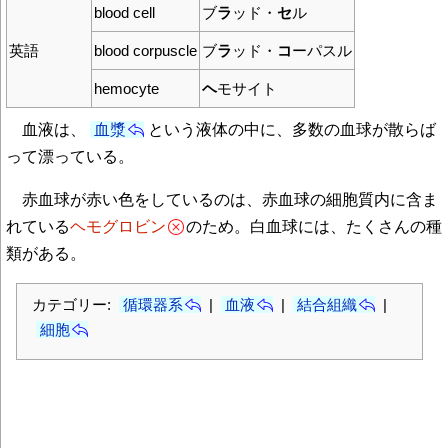
blood cell
ブ
ラ
ッド・
セ
ル
英語
blood corpuscle
ブ
ラ
ッド・
コ
ーパスル
hemocyte
ヘ
モサイト
血液は、
血漿
という液体の中に、多数の血球が散らば
って漂っている。
赤血球が赤い色をしているのは、赤血球の細胞質内に含ま
れている
ヘモグロビン
のため。白血球には、たくさんの種
類がある。
カテゴリー:
循環器系
|
血液
|
結合組織
|
細胞