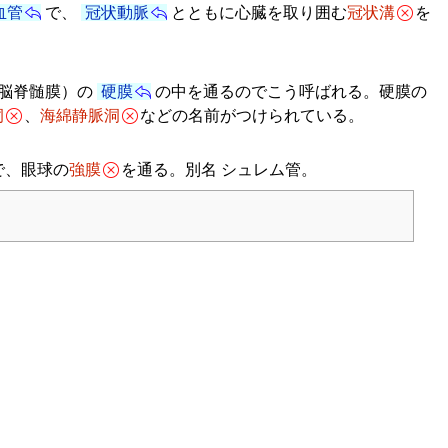
血管
で、
冠状動脈
とともに心臓を取り囲む
冠状溝
を
脳脊髄膜）の
硬膜
の中を通るのでこう呼ばれる。硬膜の
洞
、
海綿静脈洞
などの名前がつけられている。
で、眼球の
強膜
を通る。別名 シュレム管。