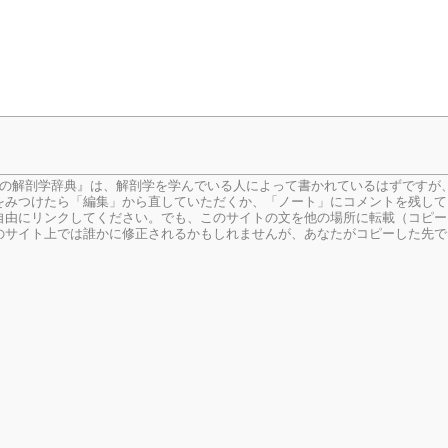
生の解剖学辞典』は、解剖学を学んでいる人によって書かれているはずですが
をみつけたら「編集」から直していただくか、「ノート」にコメントを残して
由にリンクしてください。でも、このサイトの文を他の場所に転載（コピー
のサイト上では誰かに修正されるかもしれませんが、あなたがコピーした先で