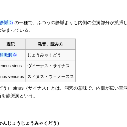
静脈
の一種で、ふつうの静脈よりも内側の空洞部分が拡張
は決まっている。
表記
発音、読み方
静脈洞
じょうみゃくどう
enous sinus
ヴィ
ーナス・
サ
イナス
inus venosus
スィヌス・ウェノースス
どう） sinus（サイナス）とは、洞穴の意味で、内側が広い
所を静脈洞という。
かんじょうじょうみゃくどう）