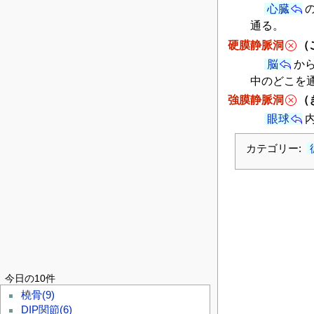
心臓
通る。
硬膜静脈洞
（
脳
か
中のどこを
強膜静脈洞
（
眼球
カテゴリー:
今日の10件
橈骨
(9)
DIP関節
(6)