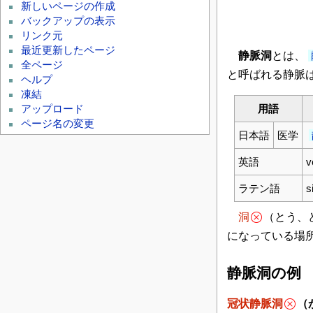
新しいページの作成
バックアップの表示
リンク元
最近更新したページ
静脈洞
とは、
全ページ
と呼ばれる静脈
ヘルプ
凍結
用語
アップロード
ページ名の変更
日本語
医学
英語
v
ラテン語
s
洞
（とう、
になっている場
静脈洞の例
冠状静脈洞
（