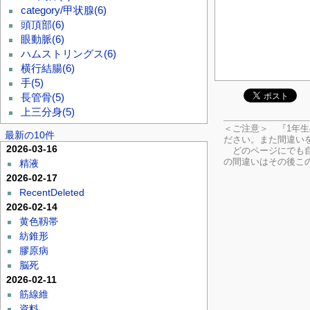
category/甲状腺
(6)
頭頂部
(6)
眼動脈
(6)
ハムストリングス
(6)
横行結腸
(6)
手
(5)
長管骨
(5)
上三分身
(5)
＜ご注意＞ 『1年
最新の10件
ださい。
また間違い
2026-03-16
どのページにでも自
の間違いはその後こ
精液
2026-02-17
RecentDeleted
2026-02-14
黄色靱帯
紡錐形
膠原病
脳死
2026-02-11
筋線維
資料