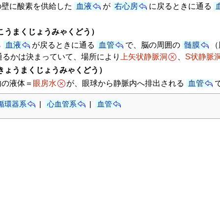
の壁に酸素を供給した
血液
が
右心房
に戻るときに通る
こうまくじょうみゃくどう）
ら
血液
が戻るときに通る
血管
で、脳の周囲の
髄膜
（
通るかは決まっていて、場所により
上矢状静脈洞
、
S状静脈
きょうまくじょうみゃくどう）
内の液体＝
眼房水
が、眼球から静脈内へ排出される
血管
循環器系
|
心血管系
|
血管