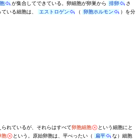
胞
が集合してできている。卵細胞が卵巣から
排卵
さ
っている細胞は、
エストロゲン
（
卵胞ホルモン
）を分
えられているが、それらはすべて
卵胞細胞
という細胞にと
卵胞
という。原始卵胞は、平べったい（
扁平
な）細胞