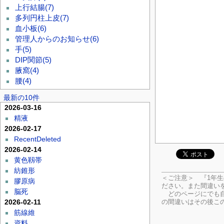
上行結腸
(7)
多列円柱上皮
(7)
血小板
(6)
管理人からのお知らせ
(6)
手
(5)
DIP関節
(5)
腋窩
(4)
腰
(4)
最新の10件
2026-03-16
精液
2026-02-17
RecentDeleted
2026-02-14
黄色靱帯
紡錐形
＜ご注意＞ 『1年
膠原病
ださい。
また間違い
脳死
どのページにでも自
の間違いはその後こ
2026-02-11
筋線維
資料