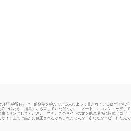
生の解剖学辞典』は、解剖学を学んでいる人によって書かれているはずですが
をみつけたら「編集」から直していただくか、「ノート」にコメントを残して
由にリンクしてください。でも、このサイトの文を他の場所に転載（コピー
のサイト上では誰かに修正されるかもしれませんが、あなたがコピーした先で