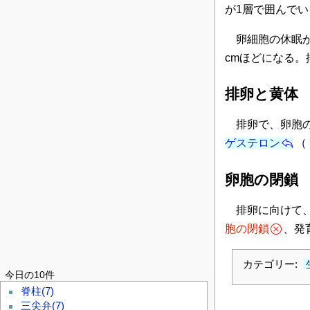
が1層で囲んで
卵細胞の休眠が
cmほどになる
排卵と黄体
排卵で、卵胞の
ゲステロン
（
卵胞の閉鎖
排卵に向けて、
胞の閉鎖
、発
カテゴリー:
今日の10件
脊柱
(7)
三尖弁
(7)