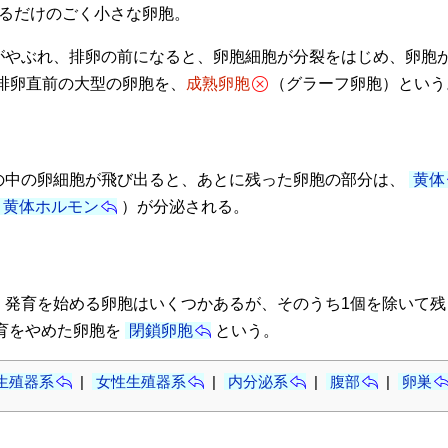
いるだけのごく小さな卵胞。
やぶれ、排卵の前になると、卵胞細胞が分裂をはじめ、卵胞が
。排卵直前の大型の卵胞を、
成熟卵胞
（グラーフ卵胞）という
中の卵細胞が飛び出ると、あとに残った卵胞の部分は、
黄体
黄体ホルモン
）が分泌される。
発育を始める卵胞はいくつかあるが、そのうち1個を除いて残
育をやめた卵胞を
閉鎖卵胞
という。
生殖器系
|
女性生殖器系
|
内分泌系
|
腹部
|
卵巣