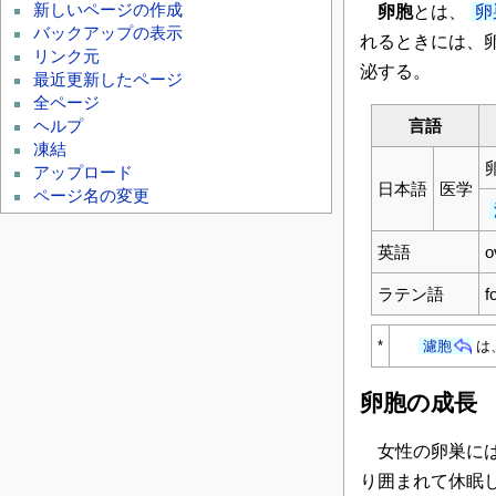
新しいページの作成
卵胞
とは、
卵
バックアップの表示
れるときには、
リンク元
泌する。
最近更新したページ
全ページ
言語
ヘルプ
凍結
アップロード
日本語
医学
ページ名の変更
英語
o
ラテン語
f
*
濾胞
は
卵胞の成長
女性の卵巣には
り囲まれて休眠