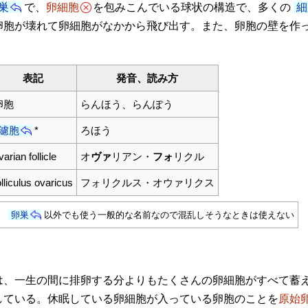
巣
で、
卵細胞
を包みこんでいる球状の構造で、多くの
細
卵胞が壊れて卵細胞がなかから飛び出す。また、卵胞の壁を作
表記
発音、読み方
卵胞
らんほう、らんぽう
濾胞
*
ろほう
varian follicle
オ
ヴァ
リアン・
フォ
リクル
olliculus ovaricus
フォリクルス・オウァリクス
、
卵巣
以外でも使う一般的な名前なので混乱しそうなときは使えない
、一生の間に排卵する分よりもたくさんの卵細胞がすべて蓄
している。休眠している卵細胞が入っている卵胞のことを
原始