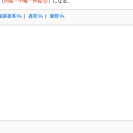
（
内縦・中輪・外縦
）になる。
泌尿器系
|
器官
|
腹部