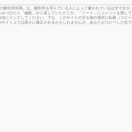
生の解剖学辞典』は、解剖学を学んでいる人によって書かれているはずですが
をみつけたら「編集」から直していただくか、「ノート」にコメントを残して
由にリンクしてください。でも、このサイトの文を他の場所に転載（コピー
のサイト上では誰かに修正されるかもしれませんが、あなたがコピーした先で