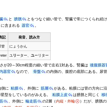
臓
と
膀胱
とをつなぐ細い管で、腎臓で常につくられ続
に含まれる
器官
。
表記
発音、読み方
尿管
にょうかん
reter
ユ
リ
ーター、
ユ
ーリター
が20～30cm程度の細い管で左右1対ある。腎臓は
後腹膜器
内器官
なので、
骨盤
の内側の、腹腔の底部にある。尿
る。
内側に
粘膜
、外側に
筋層
がある。粘膜には管の方向に
が星型をしているのがみえる。
粘膜上皮
は膀胱と同じく
移
筋
、外側に
輪走筋
の2層（
内縦・外輪
）だが、膀胱の