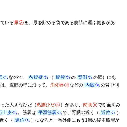
けている
尿
を、尿を貯める袋である膀胱に運ぶ働きがあ
官
なので、
後腹壁
（
腹腔
の
背側
の壁）にあ
管は、腹腔の壁に沿って、
消化器
などの
内臓
の背中側
沿った大きなひだ（
粘膜ひだ
）があり、
肉眼
で断面をみ
行上皮
。筋層は
平滑筋層
で、腎臓の近く（
近位
）
近く（
遠位
）になると一番外側にもう1層の縦走筋層が