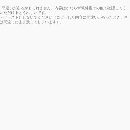
、間違いがあるかもしれません。内容はかならず教科書その他で確認してく
いただけるとうれしいです。
・ペースト）しないでください（コピーした内容に間違いがあったとき、そ
は間違ったまま残ってしまいます）。