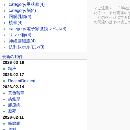
category/甲状腺
(4)
＜ご注意＞ 『1年
category/脳
(4)
ださい。
また間違い
回腸乳頭
(4)
どのページにでも自
の間違いはその後こ
橈骨
(4)
category/電子顕微鏡レベル
(4)
リンパ節
(4)
神経膠細胞
(4)
抗利尿ホルモン
(3)
最新の10件
2026-03-16
精液
2026-02-17
RecentDeleted
2026-02-14
黄色靱帯
紡錐形
膠原病
脳死
2026-02-11
筋線維
資料