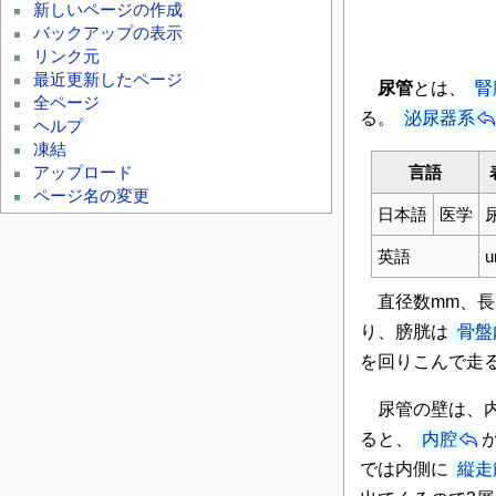
新しいページの作成
バックアップの表示
リンク元
最近更新したページ
尿管
とは、
腎
全ページ
る。
泌尿器系
ヘルプ
凍結
言語
アップロード
ページ名の変更
日本語
医学
英語
u
直径数mm、長さ
り、膀胱は
骨盤
を回りこんで走
尿管の壁は、
ると、
内腔
では内側に
縦走