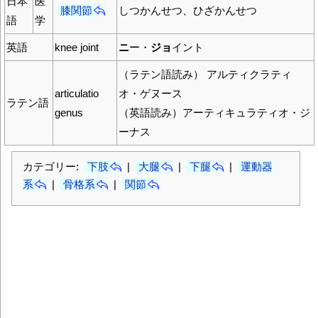
日本
医
膝関節
しつかんせつ、ひざかんせつ
語
学
英語
knee joint
ニ
ー・
ジョ
イント
（ラテン語読み） アルティクラティ
articulatio
オ・ゲヌース
ラテン語
genus
（英語読み）アーティキュラティオ・ジ
ーナス
カテゴリー:
下肢
|
大腿
|
下腿
|
運動器
系
|
骨格系
|
関節