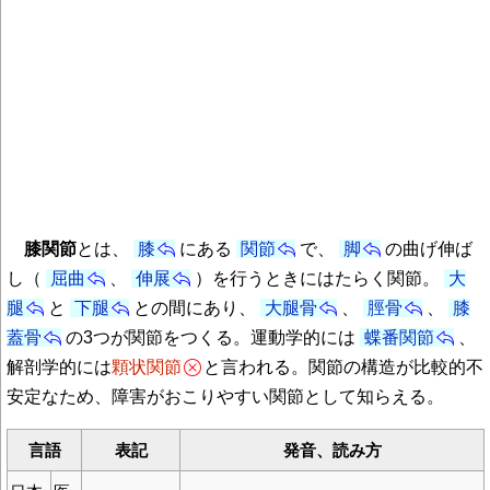
膝関節
とは、
膝
にある
関節
で、
脚
の曲げ伸ば
し（
屈曲
、
伸展
）を行うときにはたらく関節。
大
腿
と
下腿
との間にあり、
大腿骨
、
脛骨
、
膝
蓋骨
の3つが関節をつくる。運動学的には
蝶番関節
、
解剖学的には
顆状関節
と言われる。関節の構造が比較的不
安定なため、障害がおこりやすい関節として知らえる。
言語
表記
発音、読み方