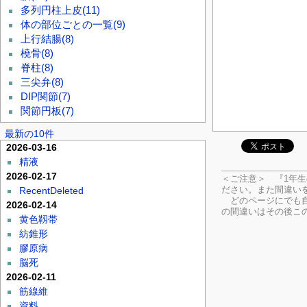
多列円柱上皮
(11)
体の部位ごとの一覧
(9)
上行結腸
(8)
橈骨
(8)
脊柱
(8)
三尖弁
(8)
DIP関節
(7)
関節円板
(7)
最新の10件
2026-03-16
精液
2026-02-17
＜ご注意＞ 『1年
ださい。
また間違い
RecentDeleted
どのページにでも自
2026-02-14
の間違いはその後こ
黄色靱帯
紡錐形
膠原病
脳死
2026-02-11
筋線維
資料