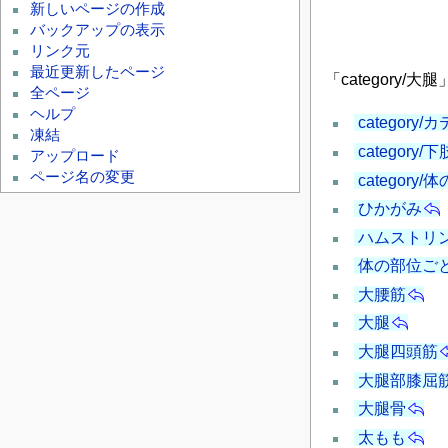
新しいページの作成
バックアップの表示
リンク元
最近更新したページ
「category
全ページ
ヘルプ
category
凍結
category/下
アップロード
ページ名の変更
categor
ひかがみ
ハムストリ
体の部位ご
大腰筋
大腿
大腿四頭筋
大腿部膝屈
大腿骨
太もも