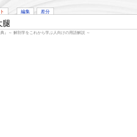
ト
編集
差分
/大腿
辞典』～ 解剖学をこれから学ぶ人向けの用語解説 ～