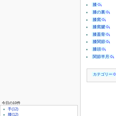
膝
膝の裏
膝窩
膝窩腱
膝蓋骨
膝関節
膝頭
関節半月
カテゴリー
今日の10件
手
(12)
腰
(12)