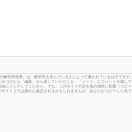
生の解剖学辞典』は、解剖学を学んでいる人によって書かれているはずですが
をみつけたら「編集」から直していただくか、「ノート」にコメントを残して
由にリンクしてください。でも、このサイトの文を他の場所に転載（コピー
のサイト上では誰かに修正されるかもしれませんが、あなたがコピーした先で