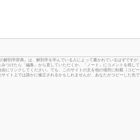
生の解剖学辞典』は、解剖学を学んでいる人によって書かれているはずですが
をみつけたら「編集」から直していただくか、「ノート」にコメントを残して
由にリンクしてください。でも、このサイトの文を他の場所に転載（コピー
のサイト上では誰かに修正されるかもしれませんが、あなたがコピーした先で