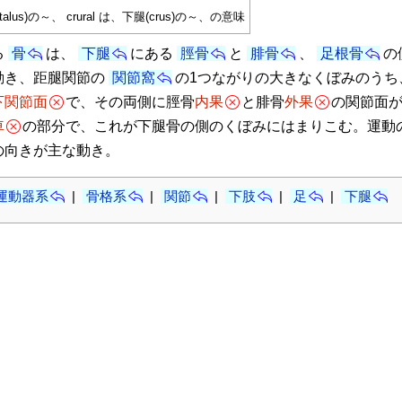
(talus)の～、 crural は、下腿(crus)の～、の意味
る
骨
は、
下腿
にある
脛骨
と
腓骨
、
足根骨
の
動き、距腿関節の
関節窩
の1つながりの大きなくぼみのうち
下関節面
で、その両側に脛骨
内果
と腓骨
外果
の関節面
車
の部分で、これが下腿骨の側のくぼみにはまりこむ。運動
の向きが主な動き。
運動器系
|
骨格系
|
関節
|
下肢
|
足
|
下腿