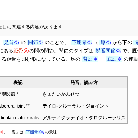
項目に関連する内容があります
、
足首
の
関節
のことで、
下腿骨
（
膝
から下の
にある
距骨
の間の関節。関節のタイプは
蝶番関節
で、脛
くる距骨を囲む形になっている。足の
背屈
・
底屈
の運
表記
発音、読み方
距腿関節 *
きょたいかんせつ
alocrural joint **
テ
イロ-ク
ル
ーラル・
ジョ
イント
rticulatio talocruralis
アルティクラティオ・タロクルーラリス
、「腿」は
下腿骨
の意味