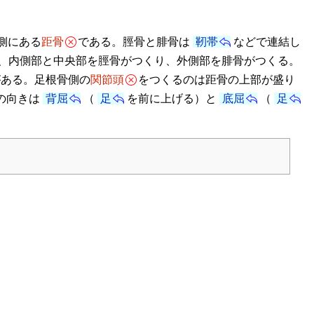
側にある
距骨
である。脛骨と腓骨は
靭帯
などで連結し
、内側部と中央部を脛骨がつくり、外側部を腓骨がつくる。
がある。足根骨側の
関節頭
をつくるのは距骨の上部が盛り
の向きは
背屈
（
足
を前に上げる）と
底屈
（
足