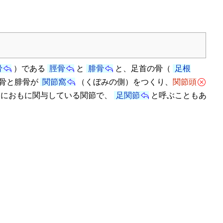
骨
）である
脛骨
と
腓骨
と、足首の骨（
足根
骨と腓骨が
関節窩
（くぼみの側）をつくり、
関節頭
動におもに関与している関節で、
足関節
と呼ぶこともあ