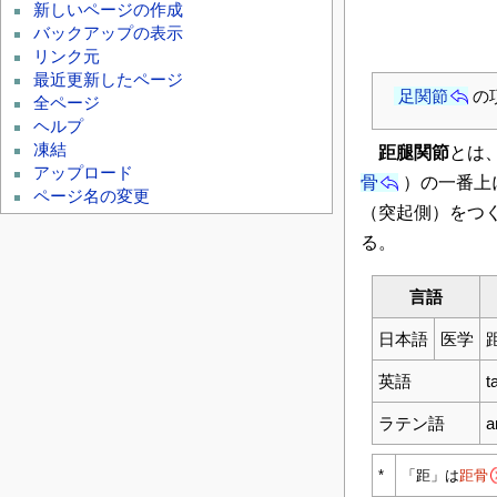
新しいページの作成
バックアップの表示
リンク元
最近更新したページ
足関節
の
全ページ
ヘルプ
凍結
距腿関節
とは
アップロード
骨
）の一番上
ページ名の変更
（突起側）をつ
る。
言語
日本語
医学
英語
t
ラテン語
a
*
「距」は
距骨