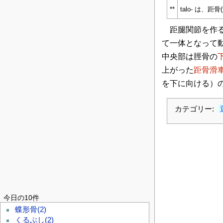
**
talo- は、距骨
距腿関節を作
て一体となって
中央部は脛骨の
上がった
距骨滑
を下に向ける）
カテゴリー:
今日の10件
蝶形骨
(2)
くるぶし
(2)