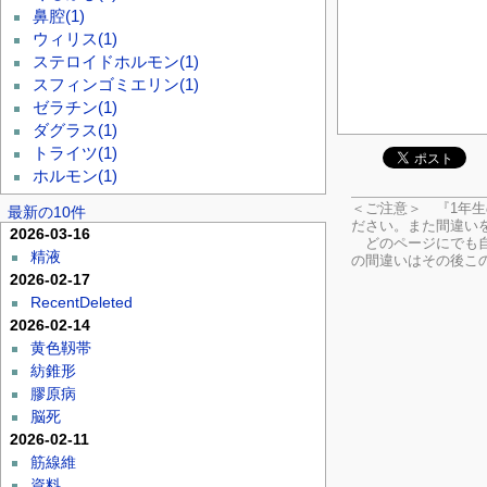
鼻腔
(1)
ウィリス
(1)
ステロイドホルモン
(1)
スフィンゴミエリン
(1)
ゼラチン
(1)
ダグラス
(1)
トライツ
(1)
ホルモン
(1)
＜ご注意＞ 『1年
最新の10件
ださい。
また間違い
2026-03-16
どのページにでも自
精液
の間違いはその後こ
2026-02-17
RecentDeleted
2026-02-14
黄色靱帯
紡錐形
膠原病
脳死
2026-02-11
筋線維
資料