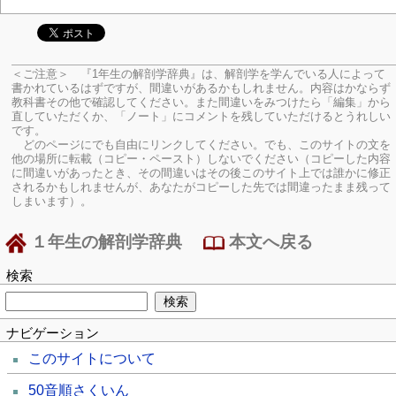
＜ご注意＞ 『1年生の解剖学辞典』は、解剖学を学んでいる人によって
書かれているはずですが、間違いがあるかもしれません。内容はかならず
教科書その他で確認してください。
また間違いをみつけたら「編集」から
直していただくか、「ノート」にコメントを残していただけるとうれしい
です。
どのページにでも自由にリンクしてください。でも、このサイトの文を
他の場所に転載（コピー・ペースト）しないでください（コピーした内容
に間違いがあったとき、その間違いはその後このサイト上では誰かに修正
されるかもしれませんが、あなたがコピーした先では間違ったまま残って
しまいます）。
１年生の解剖学辞典
本文へ戻る
検索
ナビゲーション
このサイトについて
50音順さくいん