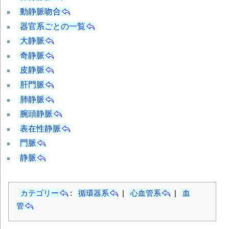
動静脈吻合
器官系ごとの一覧
大静脈
奇静脈
皮静脈
肝門脈
肺静脈
腕頭静脈
表在性静脈
門脈
静脈
カテゴリー
:
循環器系
|
心血管系
|
血
管